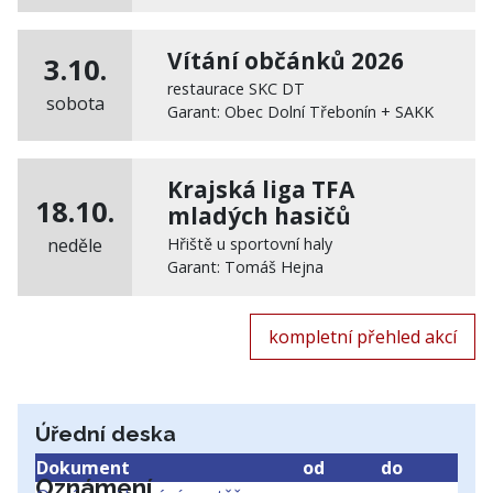
Vítání občánků 2026
3.10.
restaurace SKC DT
sobota
Garant: Obec Dolní Třebonín + SAKK
Krajská liga TFA
18.10.
mladých hasičů
neděle
Hřiště u sportovní haly
Garant: Tomáš Hejna
kompletní přehled akcí
Úřední deska
Dokument
od
do
Oznámení