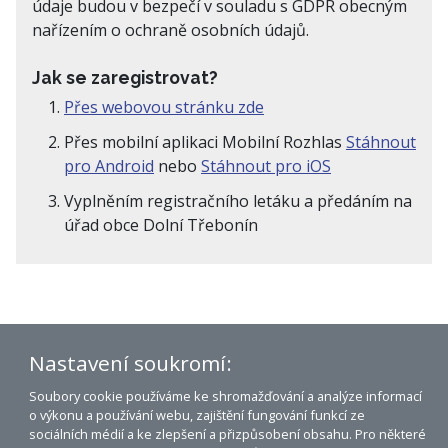
údaje budou v bezpečí v souladu s GDPR obecným
nařízením o ochraně osobních údajů.
Jak se zaregistrovat?
Přes webovou stránku zde
Přes mobilní aplikaci Mobilní Rozhlas
Stáhnout
pro Android
nebo
Stáhnout pro iOS
Vyplněním registračního letáku a předáním na
úřad obce Dolní Třebonín
Nastavení soukromí:
Dolní Třebonín na mapě
Soubory cookie používáme ke shromažďování a analýze informací
Prohlášení o přístupnosti
o výkonu a používání webu, zajištění fungování funkcí ze
sociálních médií a ke zlepšení a přizpůsobení obsahu. Pro některé
© 2007 - 2026 Obec Dolní Třebonín