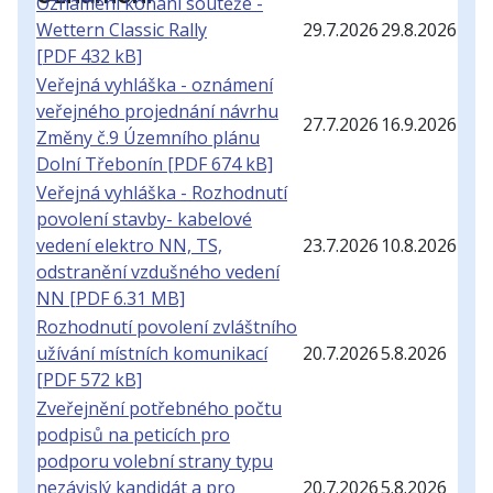
Oznámení konání soutěže -
Wettern Classic Rally
29.7.
20
26
29.8.
20
26
[PDF 432 kB]
Veřejná vyhláška - oznámení
veřejného projednání návrhu
27.7.
20
26
16.9.
20
26
Změny č.9 Územního plánu
Dolní Třebonín [PDF 674 kB]
Veřejná vyhláška - Rozhodnutí
povolení stavby- kabelové
vedení elektro NN, TS,
23.7.
20
26
10.8.
20
26
odstranění vzdušného vedení
NN [PDF 6.31 MB]
Rozhodnutí povolení zvláštního
užívání místních komunikací
20.7.
20
26
5.8.
20
26
[PDF 572 kB]
Zveřejnění potřebného počtu
podpisů na peticích pro
podporu volební strany typu
nezávislý kandidát a pro
20.7.
20
26
5.8.
20
26