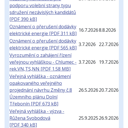
podporu volební strany typu
sdružení nezávislých kandidátů
[PDF 390 kB]
Oznámení o přerušení dodávky
16.7.
20
26
8.8.
20
26
elektrické energie [PDF 311 kB]
Oznámení o přerušení dodávky
3.7.
20
26
22.7.
20
26
elektrické energie [PDF 565 kB]
Vyrozumění o zahájení řízení
veřejnou vyhláškou - Chlumec -
3.7.
20
26
19.7.
20
26
rek.VN,TS,NN [PDF 1.58 MB]
Veřejná vyhláška - oznámení
opakovaného veřejného
projednání návrhu Změny č.8
26.5.
20
26
20.7.
20
26
Územního plánu Dolní
Třebonín [PDF 673 kB]
Veřejná vyhláška - výzva -
Růžena Svobodová
25.9.
20
25
26.9.
20
26
[PDF 340 kB]