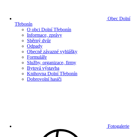
Obec Dolní
Třebonín
O obci Dolní Třebonín
Informace, zprávy
Sběrný dvůr
Odpady
Obecně závazné vyhlášky
Formuláře
Služby, organizace, firmy
Bytová výstavba
Knihovna Dolní Třebonín
Dobrovolní hasiči
Fotogalerie