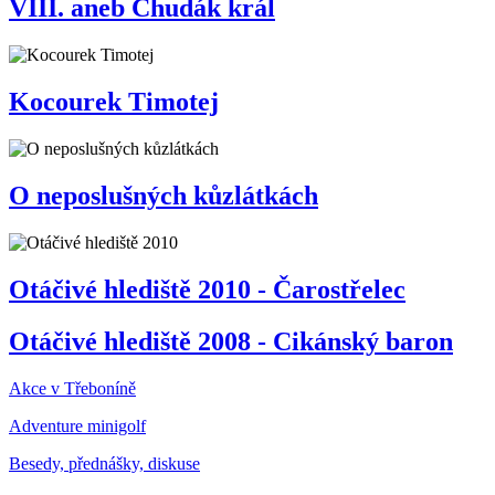
VIII. aneb Chudák král
Kocourek Timotej
O neposlušných kůzlátkách
Otáčivé hlediště 2010 - Čarostřelec
Otáčivé hlediště 2008 - Cikánský baron
Akce v Třeboníně
Adventure minigolf
Besedy, přednášky, diskuse