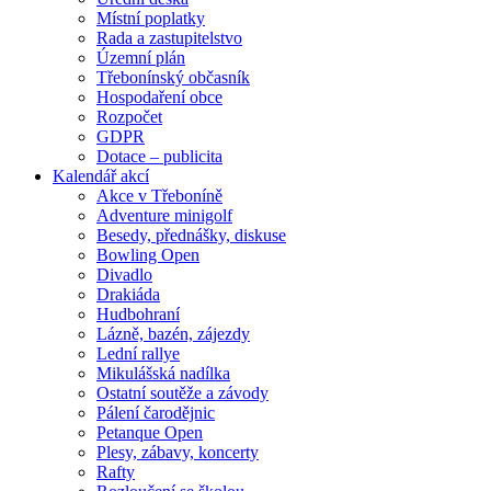
Místní poplatky
Rada a zastupitelstvo
Územní plán
Třebonínský občasník
Hospodaření obce
Rozpočet
GDPR
Dotace – publicita
Kalendář akcí
Akce v Třeboníně
Adventure minigolf
Besedy, přednášky, diskuse
Bowling Open
Divadlo
Drakiáda
Hudbohraní
Lázně, bazén, zájezdy
Lední rallye
Mikulášská nadílka
Ostatní soutěže a závody
Pálení čarodějnic
Petanque Open
Plesy, zábavy, koncerty
Rafty