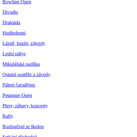
Bowling Open
Divadlo
Drakiáda
Hudbohraní
Lázně, bazén, zájezdy
Lední rallye
Mikulášská nadílka
Ostatní soutěže a závody
Pálení čarodějnic
Petanque Open
Plesy, zábavy, koncerty
Rafty
Rozloučení se školou
Setkání důchodců