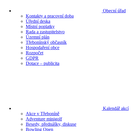
Obecní úřad
Kontakty a pracovní doba
Úřední deska
Místní poplatky
Rada a zastupitelstvo
Územní plán
Třebonínský občasník
Hospodaření obce
Rozpočet
GDPR
Dotace – publicita
Kalendář akcí
Akce v Třeboníně
Adventure minigolf
Besedy, přednášky, diskuse
Bowling Open