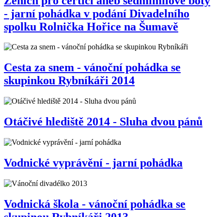
Ženich pro čertici aneb sedmimílové boty
- jarní pohádka v podání Divadelního
spolku Rolnička Hořice na Šumavě
Cesta za snem - vánoční pohádka se
skupinkou Rybníkáři 2014
Otáčivé hlediště 2014 - Sluha dvou pánů
Vodnické vyprávění - jarní pohádka
Vodnická škola - vánoční pohádka se
skupinou Rybníkáři 2013