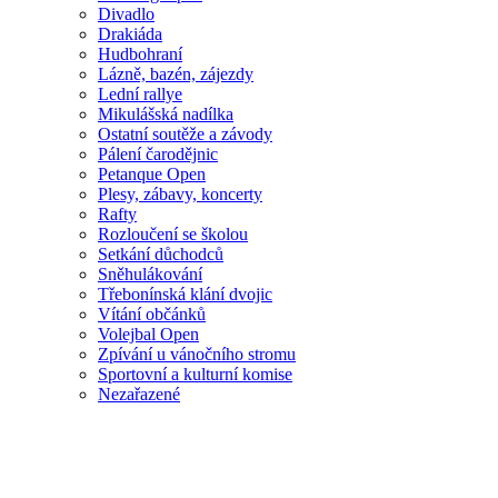
Divadlo
Drakiáda
Hudbohraní
Lázně, bazén, zájezdy
Lední rallye
Mikulášská nadílka
Ostatní soutěže a závody
Pálení čarodějnic
Petanque Open
Plesy, zábavy, koncerty
Rafty
Rozloučení se školou
Setkání důchodců
Sněhulákování
Třebonínská klání dvojic
Vítání občánků
Volejbal Open
Zpívání u vánočního stromu
Sportovní a kulturní komise
Nezařazené