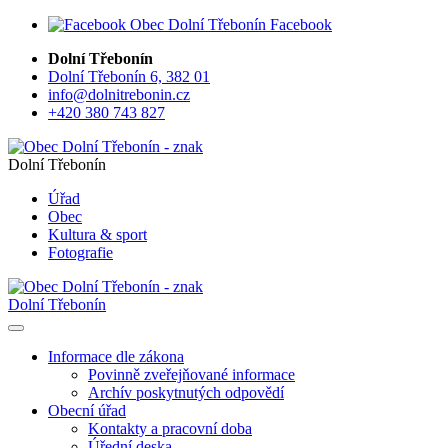
Facebook
Dolní Třebonín
Dolní Třebonín 6, 382 01
info@dolnitrebonin.cz
+420 380 743 827
Dolní Třebonín
Úřad
Obec
Kultura & sport
Fotografie
Dolní Třebonín
Informace dle zákona
Povinně zveřejňované informace
Archív poskytnutých odpovědí
Obecní úřad
Kontakty a pracovní doba
Úřední deska