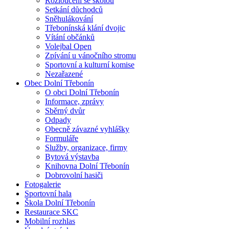
Rozloučení se školou
Setkání důchodců
Sněhulákování
Třebonínská klání dvojic
Vítání občánků
Volejbal Open
Zpívání u vánočního stromu
Sportovní a kulturní komise
Nezařazené
Obec Dolní Třebonín
O obci Dolní Třebonín
Informace, zprávy
Sběrný dvůr
Odpady
Obecně závazné vyhlášky
Formuláře
Služby, organizace, firmy
Bytová výstavba
Knihovna Dolní Třebonín
Dobrovolní hasiči
Fotogalerie
Sportovní hala
Škola Dolní Třebonín
Restaurace SKC
Mobilní rozhlas