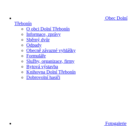
Obec Dolní
Třebonín
O obci Dolní Třebonín
Informace, zprávy
Sběrný dvůr
Odpady
Obecně závazné vyhlášky
Formuláře
Služby, organizace, firmy
Bytová výstavba
Knihovna Dolní Třebonín
Dobrovolní hasiči
Fotogalerie