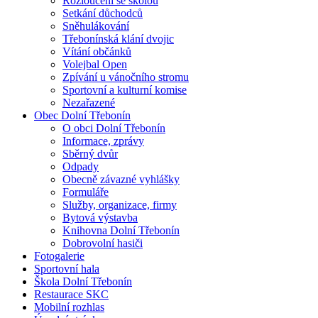
Rozloučení se školou
Setkání důchodců
Sněhulákování
Třebonínská klání dvojic
Vítání občánků
Volejbal Open
Zpívání u vánočního stromu
Sportovní a kulturní komise
Nezařazené
Obec Dolní Třebonín
O obci Dolní Třebonín
Informace, zprávy
Sběrný dvůr
Odpady
Obecně závazné vyhlášky
Formuláře
Služby, organizace, firmy
Bytová výstavba
Knihovna Dolní Třebonín
Dobrovolní hasiči
Fotogalerie
Sportovní hala
Škola Dolní Třebonín
Restaurace SKC
Mobilní rozhlas