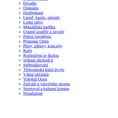
Divadlo
Drakiáda
Hudbohraní
Lázně, bazén, zájezdy
Lední rallye
Mikulášská nadílka
Ostatní soutěže a závody
Pálení čarodějnic
Petanque Open
Plesy, zábavy, koncerty
Rafty
Rozloučení se školou
Setkání důchodců
Sněhulákování
Třebonínská klání dvojic
Vítání občánků
Volejbal Open
Zpívání u vánočního stromu
Sportovní a kulturní komise
Nezařazené