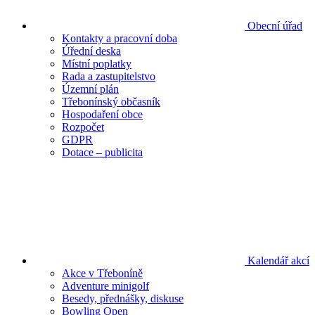
Obecní úřad
Kontakty a pracovní doba
Úřední deska
Místní poplatky
Rada a zastupitelstvo
Územní plán
Třebonínský občasník
Hospodaření obce
Rozpočet
GDPR
Dotace – publicita
Kalendář akcí
Akce v Třeboníně
Adventure minigolf
Besedy, přednášky, diskuse
Bowling Open