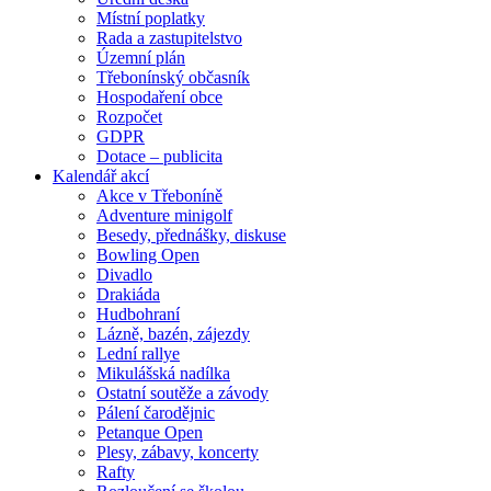
Místní poplatky
Rada a zastupitelstvo
Územní plán
Třebonínský občasník
Hospodaření obce
Rozpočet
GDPR
Dotace – publicita
Kalendář akcí
Akce v Třeboníně
Adventure minigolf
Besedy, přednášky, diskuse
Bowling Open
Divadlo
Drakiáda
Hudbohraní
Lázně, bazén, zájezdy
Lední rallye
Mikulášská nadílka
Ostatní soutěže a závody
Pálení čarodějnic
Petanque Open
Plesy, zábavy, koncerty
Rafty