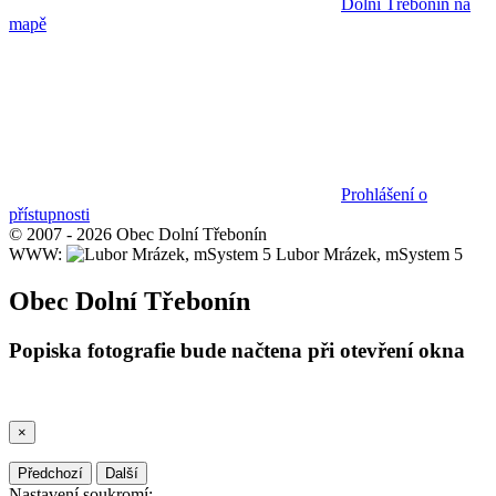
Dolní Třebonín na
mapě
Prohlášení o
přístupnosti
© 2007 - 2026 Obec Dolní Třebonín
WWW:
Lubor Mrázek, mSystem 5
Obec Dolní Třebonín
Popiska fotografie bude načtena při otevření okna
×
Předchozí
Další
Nastavení soukromí: