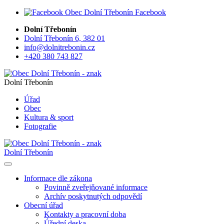
Facebook
Dolní Třebonín
Dolní Třebonín 6, 382 01
info@dolnitrebonin.cz
+420 380 743 827
Dolní Třebonín
Úřad
Obec
Kultura & sport
Fotografie
Dolní Třebonín
Informace dle zákona
Povinně zveřejňované informace
Archív poskytnutých odpovědí
Obecní úřad
Kontakty a pracovní doba
Úřední deska