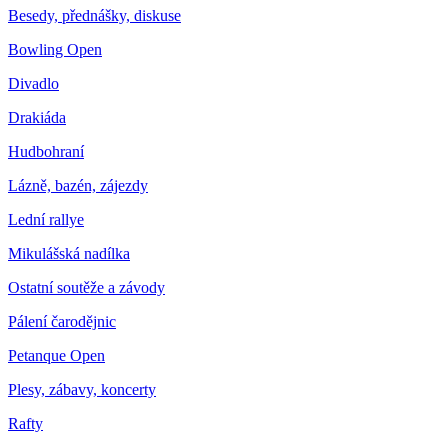
Besedy, přednášky, diskuse
Bowling Open
Divadlo
Drakiáda
Hudbohraní
Lázně, bazén, zájezdy
Lední rallye
Mikulášská nadílka
Ostatní soutěže a závody
Pálení čarodějnic
Petanque Open
Plesy, zábavy, koncerty
Rafty