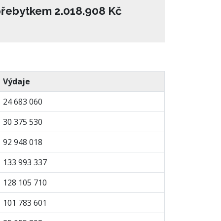
přebytkem 2.018.908 Kč
Výdaje
24 683 060
30 375 530
92 948 018
133 993 337
128 105 710
101 783 601