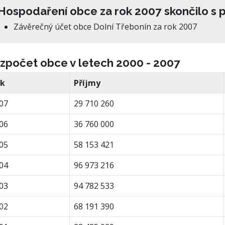
Hospodaření obce za rok 2007 skončilo s 
Závěrečný účet obce Dolní Třebonín za rok 2007
zpočet obce v letech 2000 - 2007
k
Příjmy
07
29 710 260
06
36 760 000
05
58 153 421
04
96 973 216
03
94 782 533
02
68 191 390