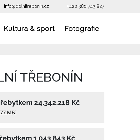
info@dolnitrebonin.cz
+420 380 743 827
Kultura & sport
Fotografie
LNÍ TŘEBONÍN
přebytkem 24.342.218 Kč
.77 MB]
přebytkem 1.043.843 Kč