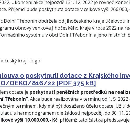
 2022. Ukončení akce nejpozději 31. 12. 2022 je rovněž kon
ace. Příjemci bude poskytnuta dotace v celkové výši 266.000,-
c Dolní Třebonín obdržela od Jihočeského kraje účelovou inves
gramu obnovy venkova Jihočeského kraje v roce 2022 na re
nformačního systému v obci Dolní Třebonín a jeho místních č
louva o poskytnutí dotace z Krajského inv
O/OEKO/816/22 [PDF 375 kB]
lem dotace je
poskytnutí peněžních prostředků na realiza
ní Třebonín“
. Akce bude realizována v termínu od 1. 5. 2022
ečným termínem, kdy má být dosaženo účelu dotace. Užití d
ouladu s harmonogramem dle žádosti nejpozději do 30. 11. 2
elkové výši 10.000.000,- Kč
, přičemž tato částka představuje