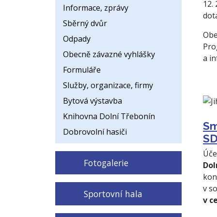
12.
Informace, zprávy
dot
Sběrný dvůr
Obe
Odpady
Pro
Obecně závazné vyhlášky
a i
Formuláře
Služby, organizace, firmy
Bytová výstavba
Knihovna Dolní Třebonín
Sm
Dobrovolní hasiči
SD
Úče
Fotogalerie
Dol
kon
v s
Sportovní hala
v c