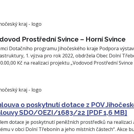
dovod Prostřední Svince – Horní Svince
ámci Dotačního programu Jihočeského kraje Podpora výst
rastruktury, 1. výzva pro rok 2022, obdržela Obec Dolní Třebo
00.00,00 Kč na realizaci projektu „Vodovod Prostřední Svince 
louva o poskytnutí dotace z POV Jihočeské
louvy SDO/OEZI/1683/22 [PDF 1,6 MB]
lem dotace je poskytnutí peněžních prostředků na realizac
tému v obci Dolní Třebonín a jeho místních částech“. Akce bu