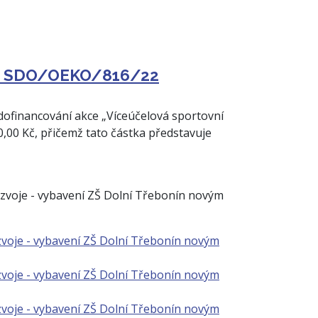
ace SDO/OEKO/816/22
ofinancování akce „Víceúčelová sportovní
0,00 Kč, přičemž tato částka představuje