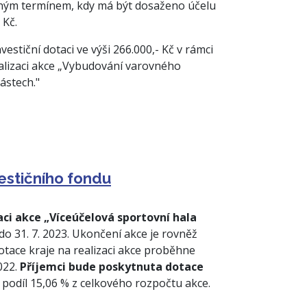
ečným termínem, kdy má být dosaženo účelu
 Kč.
tiční dotaci ve výši 266.000,- Kč v rámci
alizaci akce „Vybudování varovného
ástech."
estičního fondu
ci akce „Víceúčelová sportovní hala
 do 31. 7. 2023. Ukončení akce je rovněž
otace kraje na realizaci akce proběhne
022.
Příjemci bude poskytnuta dotace
 podíl 15,06 % z celkového rozpočtu akce.