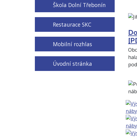
Škola Dolní Třebonín
Restaurace SKC
Do
[P
Mobilní rozhlas
Obc
hal
Úvodní stránka
pod