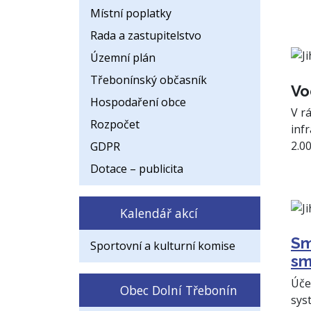
Místní poplatky
Rada a zastupitelstvo
Územní plán
Třebonínský občasník
Vo
Hospodaření obce
V r
Rozpočet
inf
2.0
GDPR
Dotace – publicita
Kalendář akcí
Sm
Sportovní a kulturní komise
sm
Úče
Obec Dolní Třebonín
sys