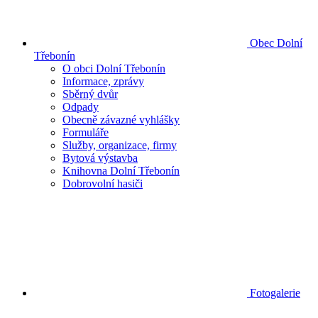
Obec Dolní
Třebonín
O obci Dolní Třebonín
Informace, zprávy
Sběrný dvůr
Odpady
Obecně závazné vyhlášky
Formuláře
Služby, organizace, firmy
Bytová výstavba
Knihovna Dolní Třebonín
Dobrovolní hasiči
Fotogalerie