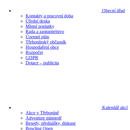
Obecní úřad
Kontakty a pracovní doba
Úřední deska
Místní poplatky
Rada a zastupitelstvo
Územní plán
Třebonínský občasník
Hospodaření obce
Rozpočet
GDPR
Dotace – publicita
Kalendář akcí
Akce v Třeboníně
Adventure minigolf
Besedy, přednášky, diskuse
Bowling Open