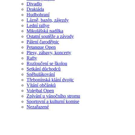
Divadlo
Drakiáda
Hudbohraní
Lázně, bazén, zájezdy
Lední rallye
Mikulášská nadílka
Ostatní soutěže a závody
Pálení čarodějnic
Petanque Open
Plesy, zábavy, koncerty
Rafty
Rozloučení se školou
Setkání důchodců
Sněhulákování
Třebonínská klání dvojic
Vítání občánků
Volejbal Open
Zpívání u vánočního stromu
Sportovní a kulturní komise
Nezařazené