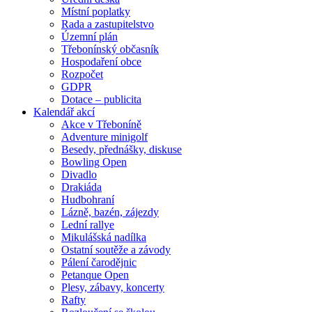
Místní poplatky
Rada a zastupitelstvo
Územní plán
Třebonínský občasník
Hospodaření obce
Rozpočet
GDPR
Dotace – publicita
Kalendář akcí
Akce v Třeboníně
Adventure minigolf
Besedy, přednášky, diskuse
Bowling Open
Divadlo
Drakiáda
Hudbohraní
Lázně, bazén, zájezdy
Lední rallye
Mikulášská nadílka
Ostatní soutěže a závody
Pálení čarodějnic
Petanque Open
Plesy, zábavy, koncerty
Rafty