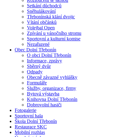
Rozloučení se školou
Setkání důchodců
Sněhulákování
Třebonínská klání dvojic
Vítání občánků
Volejbal Open
Zpívání u vánočního stromu
Sportovní a kulturní komise
Nezařazené
Obec Dolní Třebonín
O obci Dolní Třebonín
Informace, zprávy
Sběrný dvůr
Odpady
Obecně závazné vyhlášky
Formuláře
Služby, organizace, firmy
Bytová výstavba
Knihovna Dolní Třebonín
Dobrovolní hasiči
Fotogalerie
Sportovní hala
Škola Dolní Třebonín
Restaurace SKC
Mobilní rozhlas