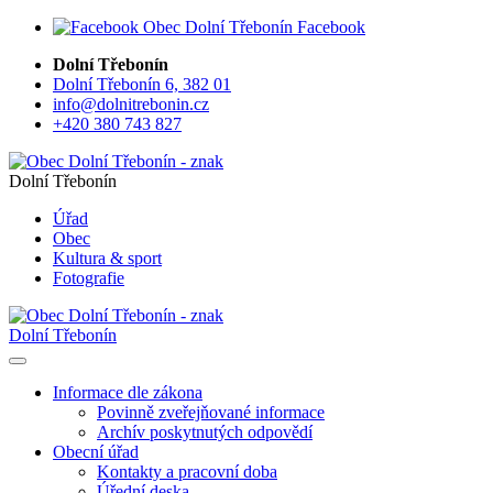
Facebook
Dolní Třebonín
Dolní Třebonín 6, 382 01
info@dolnitrebonin.cz
+420 380 743 827
Dolní Třebonín
Úřad
Obec
Kultura & sport
Fotografie
Dolní Třebonín
Informace dle zákona
Povinně zveřejňované informace
Archív poskytnutých odpovědí
Obecní úřad
Kontakty a pracovní doba
Úřední deska