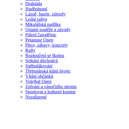
Drakiáda
Hudbohraní
Lázně, bazén, zájezdy
Lední rallye
Mikulášská nadílka
Ostatní soutěže a závody
Pálení čarodějnic
Petanque Open
Plesy, zábavy, koncerty
Rafty
Rozloučení se školou
Setkání důchodců
Sněhulákování
Třebonínská klání dvojic
Vítání občánků
Volejbal Open
Zpívání u vánočního stromu
Sportovní a kulturní komise
Nezařazené