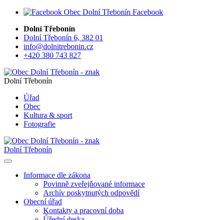
Facebook
Dolní Třebonín
Dolní Třebonín 6, 382 01
info@dolnitrebonin.cz
+420 380 743 827
Dolní Třebonín
Úřad
Obec
Kultura & sport
Fotografie
Dolní Třebonín
Informace dle zákona
Povinně zveřejňované informace
Archív poskytnutých odpovědí
Obecní úřad
Kontakty a pracovní doba
Úřední deska