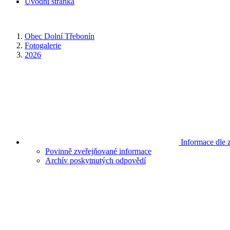
Úvodní stránka
Obec Dolní Třebonín
Fotogalerie
2026
Informace dle 
Povinně zveřejňované informace
Archív poskytnutých odpovědí