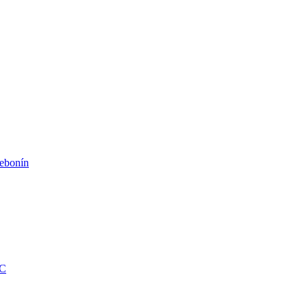
ebonín
KC