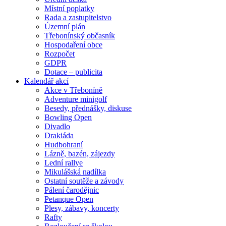
Místní poplatky
Rada a zastupitelstvo
Územní plán
Třebonínský občasník
Hospodaření obce
Rozpočet
GDPR
Dotace – publicita
Kalendář akcí
Akce v Třeboníně
Adventure minigolf
Besedy, přednášky, diskuse
Bowling Open
Divadlo
Drakiáda
Hudbohraní
Lázně, bazén, zájezdy
Lední rallye
Mikulášská nadílka
Ostatní soutěže a závody
Pálení čarodějnic
Petanque Open
Plesy, zábavy, koncerty
Rafty