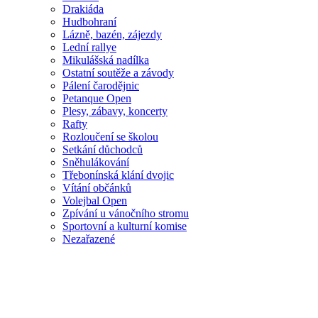
Drakiáda
Hudbohraní
Lázně, bazén, zájezdy
Lední rallye
Mikulášská nadílka
Ostatní soutěže a závody
Pálení čarodějnic
Petanque Open
Plesy, zábavy, koncerty
Rafty
Rozloučení se školou
Setkání důchodců
Sněhulákování
Třebonínská klání dvojic
Vítání občánků
Volejbal Open
Zpívání u vánočního stromu
Sportovní a kulturní komise
Nezařazené