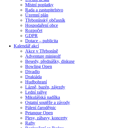
Místní poplatky
Rada a zastupitelstvo
Územní plán
Třebonínský občasník
Hospodaření obce
Rozpočet
GDPR
Dotace – publicita
Kalendář akcí
Akce v Třeboníně
Adventure minigolf
Besedy, přednášky, diskuse
Bowling Open
Divadlo
Drakiáda
Hudbohraní
Lázně, bazén, zájezdy
Lední rallye
Mikulášská nadílka
Ostatní soutěže a závody
Pálení čarodějnic
Petanque Open
Plesy, zábavy, koncerty
Rafty