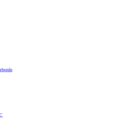
ebonín
KC