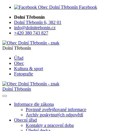
Facebook
Dolní Třebonín
Dolní Třebonín 6, 382 01
info@dolnitrebonin.cz
+420 380 743 827
Dolní Třebonín
Úřad
Obec
Kultura & sport
Fotografie
Dolní Třebonín
Informace dle zákona
Povinně zveřejňované informace
Archív poskytnutých odpovědí
Obecní úřad
Kontakty a pracovní doba
Úřední deska