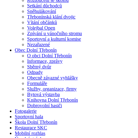
Rozloučení se školou
Setkání důchodců
Sněhulákování
Třebonínská klání dvojic
Vítání občánků
Volejbal Open
Zpívání u vánočního stromu
Sportovní a kulturní komise
Nezařazené
Obec Dolní Třebonín
O obci Dolní Třebonín
Informace, zprávy
Sběrný dvůr
Odpady
Obecně závazné vyhlášky
Formuláře
Služby, organizace, firmy
Bytová výstavba
Knihovna Dolní Třebonín
Dobrovolní hasiči
Fotogalerie
Sportovní hala
Škola Dolní Třebonín
Restaurace SKC
Mobilní rozhlas