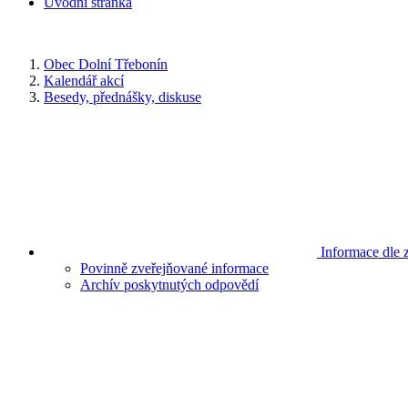
Úvodní stránka
Obec Dolní Třebonín
Kalendář akcí
Besedy, přednášky, diskuse
Informace dle 
Povinně zveřejňované informace
Archív poskytnutých odpovědí