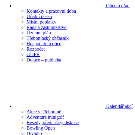
Obecní úřad
Kontakty a pracovní doba
Úřední deska
Místní poplatky
Rada a zastupitelstvo
Územní plán
Třebonínský občasník
Hospodaření obce
Rozpočet
GDPR
Dotace – publicita
Kalendář akcí
Akce v Třeboníně
Adventure minigolf
Besedy, přednášky, diskuse
Bowling Open
Divadlo