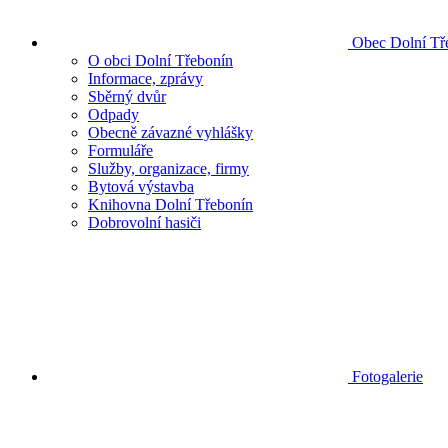
Obec Dolní Tř
O obci Dolní Třebonín
Informace, zprávy
Sběrný dvůr
Odpady
Obecně závazné vyhlášky
Formuláře
Služby, organizace, firmy
Bytová výstavba
Knihovna Dolní Třebonín
Dobrovolní hasiči
Fotogalerie