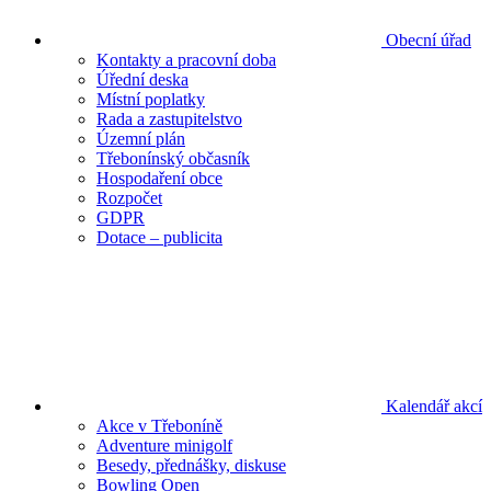
Obecní úřad
Kontakty a pracovní doba
Úřední deska
Místní poplatky
Rada a zastupitelstvo
Územní plán
Třebonínský občasník
Hospodaření obce
Rozpočet
GDPR
Dotace – publicita
Kalendář akcí
Akce v Třeboníně
Adventure minigolf
Besedy, přednášky, diskuse
Bowling Open