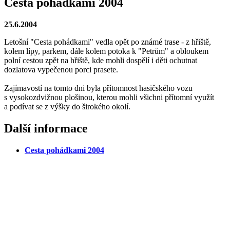
Cesta pohádkami 2004
25.6.2004
Letošní "Cesta pohádkami" vedla opět po známé trase - z hřiště,
kolem lípy, parkem, dále kolem potoka k "Petrům" a obloukem
polní cestou zpět na hřiště, kde mohli dospělí i děti ochutnat
dozlatova vypečenou porci prasete.
Zajímavostí na tomto dni byla přítomnost hasičského vozu
s vysokozdvižnou plošinou, kterou mohli všichni přítomní využít
a podívat se z výšky do širokého okolí.
Další informace
Cesta pohádkami 2004