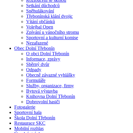
Rozloučení se školou
Setkání důchodců
Sněhulákování
Třebonínská klání dvojic
Vítání občánků
Volejbal Open
Zpívání u vánočního stromu
Sportovní a kulturní komise
Nezařazené
Obec Dolní Třebonín
O obci Dolní Třebonín
Informace, zprávy
Sběrný dvůr
Odpady
Obecně závazné vyhlášky
Formuláře
Služby, organizace, firmy
Bytová výstavba
Knihovna Dolní Třebonín
Dobrovolní hasiči
Fotogalerie
Sportovní hala
Škola Dolní Třebonín
Restaurace SKC
Mobilní rozhlas