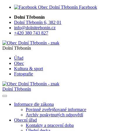
Facebook
Dolní Třebonín
Dolní Třebonín 6, 382 01
info@dolnitrebonin.cz
+420 380 743 827
Dolní Třebonín
Úřad
Obec
Kultura & sport
Fotografie
Dolní Třebonín
Informace dle zákona
Povinně zveřejňované informace
Archív poskytnutých odpovědí
Obecní úřad
Kontakty a pracovní doba
Úřední deska