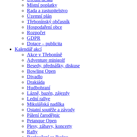
Místní poplatky
Rada a zastupitelstvo
Územní plán
Třebonínský občasník
Hospodaření obce
Rozpočet
GDPR
Dotace – publicita
Kalendář akcí
Akce v Třeboníně
Adventure minigolf
Besedy, přednášky, diskuse
Bowling Open
Divadlo
Drakiáda
Hudbohraní
Lázně, bazén, zájezdy
Lední rallye
Mikulášská nadílka
Ostatní soutěže a závody
Pálení čarodějnic
Petanque Open
Plesy, zábavy, koncerty
Rafty