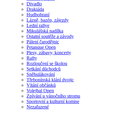
Divadlo
Drakiáda
Hudbohraní
Lázně, bazén, zájezdy
Lední rallye
Mikulášská nadílka
Ostatní soutěže a závody
Pálení čarodějnic
Petanque Open
Plesy, zábavy, koncerty
Rafty
Rozloučení se školou
Setkání důchodců
Sněhulákování
Třebonínská klání dvojic
Vítání občánků
Volejbal Open
Zpívání u vánočního stromu
Sportovní a kulturní komise
Nezařazené