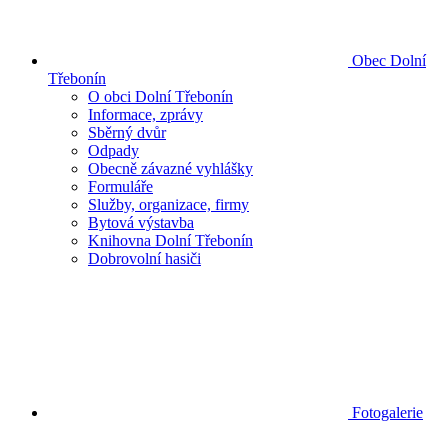
Obec Dolní
Třebonín
O obci Dolní Třebonín
Informace, zprávy
Sběrný dvůr
Odpady
Obecně závazné vyhlášky
Formuláře
Služby, organizace, firmy
Bytová výstavba
Knihovna Dolní Třebonín
Dobrovolní hasiči
Fotogalerie