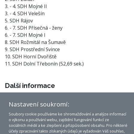
3. - 4. SDH Mojné II
3. - 4. SDH Velešín
5. SDH Rájov
6. - 7. SDH Přísečná - ženy
6. - 7. SDH Mojné I
8. SDH Rožmitál na Šumavě
9. SDH Prostřední Svince
10. SDH Horní Dvořiště
11. SDH Dolní Třebonín (52,69 sek.)
Další informace
Hasičská soutěž 2009
Nastavení soukromí:
Soubory cookie používáme ke shromažďování a analýze informací
o výkonu a používání webu, zajištění fungování funkcí ze
Dolní Třebonín na mapě
sociálních médií a ke zlepšení a přizpůsobení obsahu. Pro některé
účely zpracování takto získaných údajů je vyžadován Váš souhlas,
Prohlášení o přístupnosti