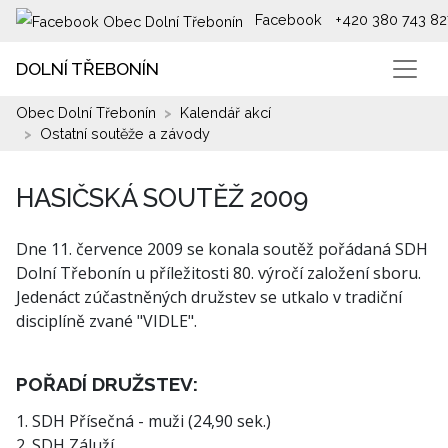
Facebook
+420 380 743 82
DOLNÍ TŘEBONÍN
Obec Dolní Třebonín
Kalendář akcí
Ostatní soutěže a závody
HASIČSKÁ SOUTĚŽ 2009
Dne 11. července 2009 se konala soutěž pořádaná SDH
Dolní Třebonín u příležitosti 80. výročí založení sboru.
Jedenáct zúčastněných družstev se utkalo v tradiční
disciplíně zvané "VIDLE".
POŘADÍ DRUŽSTEV:
1. SDH Přísečná - muži (24,90 sek.)
2. SDH Záluží