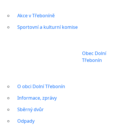
Akce v Třeboníně
Sportovní a kulturní komise
Obec Dolní
Třebonín
O obci Dolní Třebonín
Informace, zprávy
Sběrný dvůr
Odpady