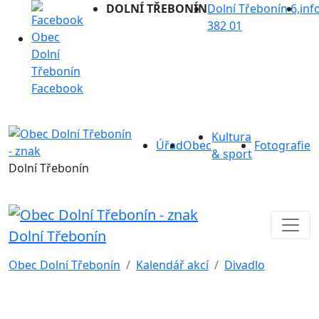
DOLNÍ TŘEBONÍN
Dolní Třebonín 6,
inf
382 01
Facebook
Kultura
Úřad
Obec
Fotografie
& sport
Dolní Třebonín
Dolní Třebonín
Obec Dolní Třebonín
Kalendář akcí
Divadlo