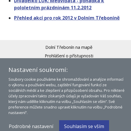
Divadélko LUK: Medvíďata - pohádka k
pololetním prázdninám 11.2.2012
Přehled akcí pro rok 2012 v Dolním Třeboníně
Dolní Třebonín na mapě
Prohlášení o přístupnosti
© 2007 - 2026 Obec Dolní Třebonín
Nastavení soukromí:
WWW:
Lubor Mrázek, mSystem 5
Soubory cookie používáme ke shromažďování a analýze informací
o výkonu a používání webu, zajištění fungování funkcí ze
sociálních médií a ke zlepšení a přizpůsobení obsahu. Pro některé
účely zpracování takto získaných údajů je vyžadován Váš souhlas,
který nám udělíte kliknutím na volbu „Souhlasím se vším“. Své
preference můžete snadno upravit kliknutím na volbu „Podrobné
nastavení“.
Podrobné nastavení
Souhlasím se vším