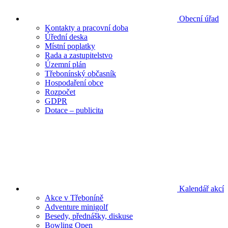
Obecní úřad
Kontakty a pracovní doba
Úřední deska
Místní poplatky
Rada a zastupitelstvo
Územní plán
Třebonínský občasník
Hospodaření obce
Rozpočet
GDPR
Dotace – publicita
Kalendář akcí
Akce v Třeboníně
Adventure minigolf
Besedy, přednášky, diskuse
Bowling Open