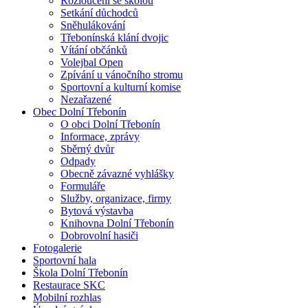
Rozloučení se školou
Setkání důchodců
Sněhulákování
Třebonínská klání dvojic
Vítání občánků
Volejbal Open
Zpívání u vánočního stromu
Sportovní a kulturní komise
Nezařazené
Obec Dolní Třebonín
O obci Dolní Třebonín
Informace, zprávy
Sběrný dvůr
Odpady
Obecně závazné vyhlášky
Formuláře
Služby, organizace, firmy
Bytová výstavba
Knihovna Dolní Třebonín
Dobrovolní hasiči
Fotogalerie
Sportovní hala
Škola Dolní Třebonín
Restaurace SKC
Mobilní rozhlas