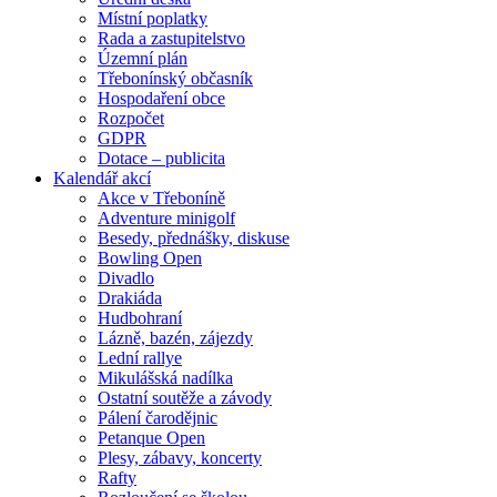
Místní poplatky
Rada a zastupitelstvo
Územní plán
Třebonínský občasník
Hospodaření obce
Rozpočet
GDPR
Dotace – publicita
Kalendář akcí
Akce v Třeboníně
Adventure minigolf
Besedy, přednášky, diskuse
Bowling Open
Divadlo
Drakiáda
Hudbohraní
Lázně, bazén, zájezdy
Lední rallye
Mikulášská nadílka
Ostatní soutěže a závody
Pálení čarodějnic
Petanque Open
Plesy, zábavy, koncerty
Rafty