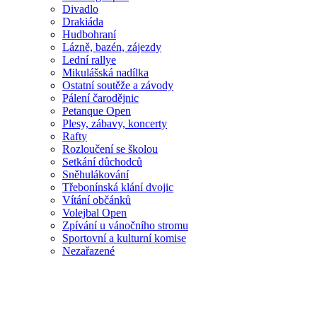
Divadlo
Drakiáda
Hudbohraní
Lázně, bazén, zájezdy
Lední rallye
Mikulášská nadílka
Ostatní soutěže a závody
Pálení čarodějnic
Petanque Open
Plesy, zábavy, koncerty
Rafty
Rozloučení se školou
Setkání důchodců
Sněhulákování
Třebonínská klání dvojic
Vítání občánků
Volejbal Open
Zpívání u vánočního stromu
Sportovní a kulturní komise
Nezařazené