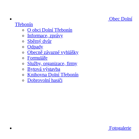
Obec Dolní
Třebonín
O obci Dolní Třebonín
Informace, zprávy
Sběrný dvůr
Odpady
Obecně závazné vyhlášky
Formuláře
Služby, organizace, firmy
Bytová výstavba
Knihovna Dolní Třebonín
Dobrovolní hasiči
Fotogalerie