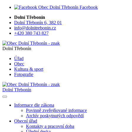
Facebook
Dolní Třebonín
Dolní Třebonín 6, 382 01
info@dolnitrebonin.cz
+420 380 743 827
Dolní Třebonín
Úřad
Obec
Kultura & sport
Fotografie
Dolní Třebonín
Informace dle zákona
Povinně zveřejňované informace
Archív poskytnutých odpovědí
Obecní úřad
Kontakty a pracovní doba
Úřední deska