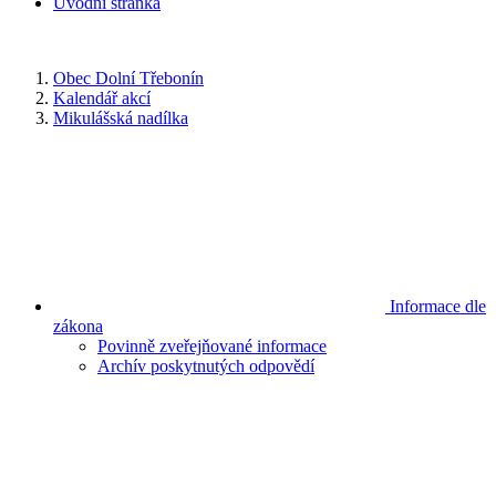
Úvodní stránka
Obec Dolní Třebonín
Kalendář akcí
Mikulášská nadílka
Informace dle
zákona
Povinně zveřejňované informace
Archív poskytnutých odpovědí