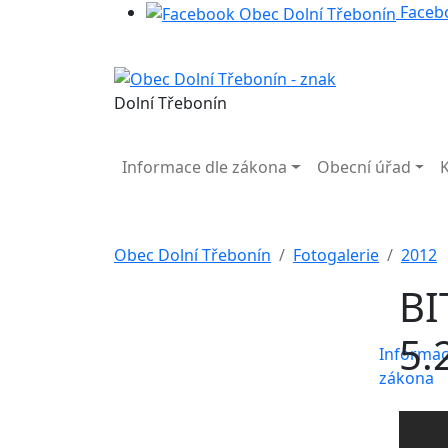
Faceb
Dolní Třebonín
Informace dle zákona
Obecní úřad
Obec Dolní Třebonín
Fotogalerie
2012
BI
5.
Informac
zákona