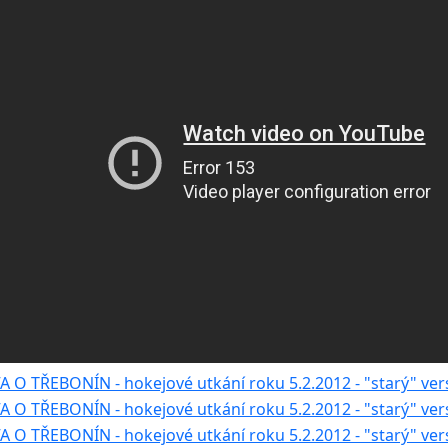
ecní
ad