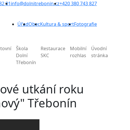
82 01
info@dolnitrebonin.cz
+420 380 743 827
Úřad
Obec
Kultura & sport
Fotografie
tovní
Škola
Restaurace
Mobilní
Úvodní
Dolní
SKC
rozhlas
stránka
Třebonín
ové utkání roku
"nový" Třebonín