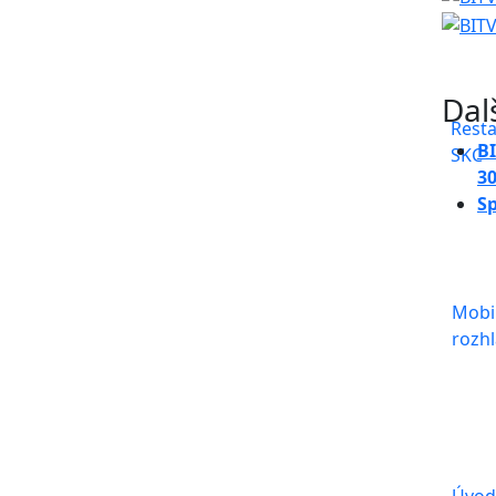
Dal
Rest
B
SKC
30
Sp
Mobi
rozhl