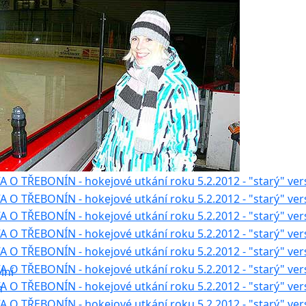
togalerie
tovní
lní
n