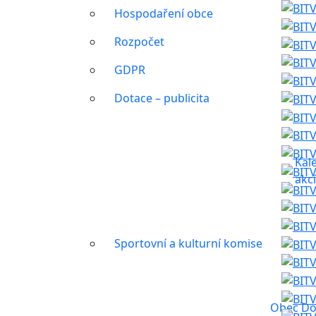
Hospodaření obce
Rozpočet
GDPR
Dotace – publicita
Kal
akc
Sportovní a kulturní komise
Obec Do