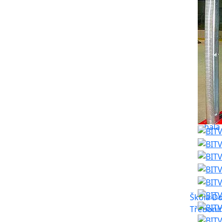
Fo
Spor
hala
Škola Do
Třeboní