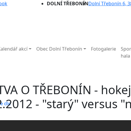
ook
DOLNÍ TŘEBONÍN
Dolní Třebonín 6, 3
Kalendář akcí
Obec Dolní Třebonín
Fotogalerie
Spor
hala
TVA O TŘEBONÍN - hokej
2.2012 - "starý" versus 
e dle