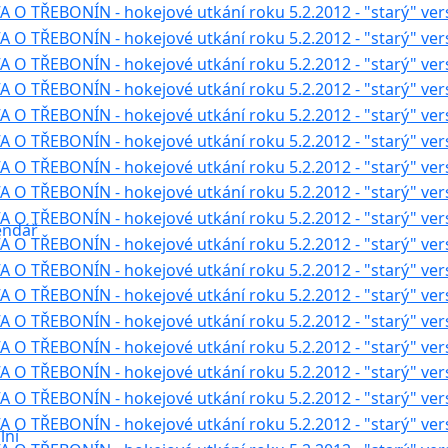
endář
í
lní