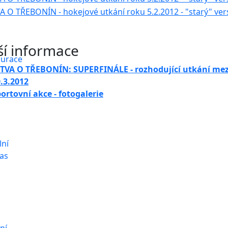
ší informace
aurace
ITVA O TŘEBONÍN: SUPERFINÁLE - rozhodující utkání me
.3.2012
ortovní akce - fotogalerie
lní
as