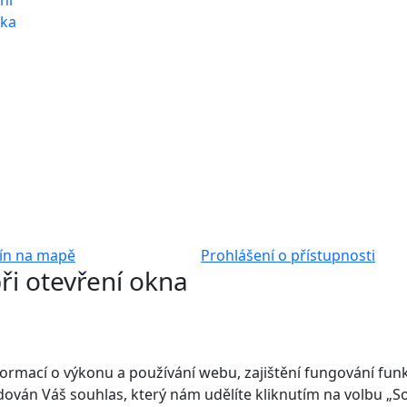
ní
nka
ín na mapě
Prohlášení o přístupnosti
ři otevření okna
mací o výkonu a používání webu, zajištění fungování funkcí
adován Váš souhlas, který nám udělíte kliknutím na volbu „