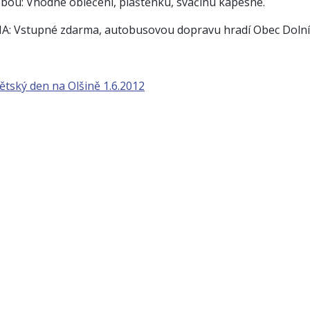
ebou: Vhodné oblečení, pláštěnku, svačinu kapesné.
A: Vstupné zdarma, autobusovou dopravu hradí Obec Doln