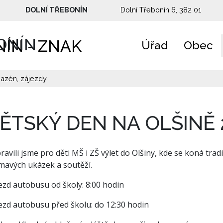
DOLNÍ TŘEBONÍN
Dolní Třebonín 6, 382 01
ONÍN
Úřad
Obec
bazén, zájezdy
ĚTSKÝ DEN NA OLŠINĚ 
pravili jsme pro děti MŠ i ZŠ výlet do Olšiny, kde se koná tr
ímavých ukázek a soutěží.
ezd autobusu od školy: 8:00 hodin
jezd autobusu před školu: do 12:30 hodin