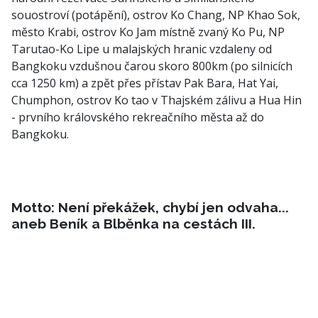
souostroví (potápění), ostrov Ko Chang, NP Khao Sok,
město Krabi, ostrov Ko Jam místně zvaný Ko Pu, NP
Tarutao-Ko Lipe u malajských hranic vzdaleny od
Bangkoku vzdušnou čarou skoro 800km (po silnicích
cca 1250 km) a zpět přes přístav Pak Bara, Hat Yai,
Chumphon, ostrov Ko tao v Thajském zálivu a Hua Hin
- prvního královského rekreačního města až do
Bangkoku.
Motto: Není překážek, chybí jen odvaha...
aneb Beník a Blběnka na cestách III.