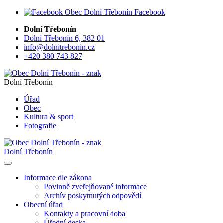
Facebook
Dolní Třebonín
Dolní Třebonín 6, 382 01
info@dolnitrebonin.cz
+420 380 743 827
Dolní Třebonín
Úřad
Obec
Kultura & sport
Fotografie
Dolní Třebonín
Informace dle zákona
Povinně zveřejňované informace
Archív poskytnutých odpovědí
Obecní úřad
Kontakty a pracovní doba
Úřední deska