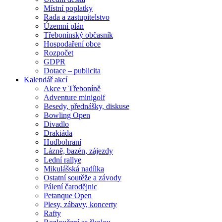
Místní poplatky
Rada a zastupitelstvo
Územní plán
Třebonínský občasník
Hospodaření obce
Rozpočet
GDPR
Dotace – publicita
Kalendář akcí
Akce v Třeboníně
Adventure minigolf
Besedy, přednášky, diskuse
Bowling Open
Divadlo
Drakiáda
Hudbohraní
Lázně, bazén, zájezdy
Lední rallye
Mikulášská nadílka
Ostatní soutěže a závody
Pálení čarodějnic
Petanque Open
Plesy, zábavy, koncerty
Rafty