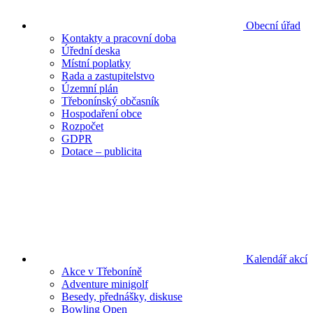
Obecní úřad
Kontakty a pracovní doba
Úřední deska
Místní poplatky
Rada a zastupitelstvo
Územní plán
Třebonínský občasník
Hospodaření obce
Rozpočet
GDPR
Dotace – publicita
Kalendář akcí
Akce v Třeboníně
Adventure minigolf
Besedy, přednášky, diskuse
Bowling Open