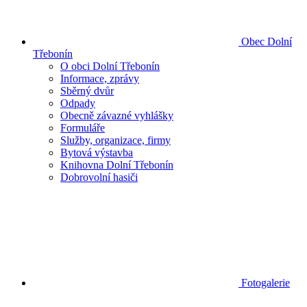
Obec Dolní
Třebonín
O obci Dolní Třebonín
Informace, zprávy
Sběrný dvůr
Odpady
Obecně závazné vyhlášky
Formuláře
Služby, organizace, firmy
Bytová výstavba
Knihovna Dolní Třebonín
Dobrovolní hasiči
Fotogalerie