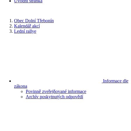
Úvodní stránka
Obec Dolní Třebonín
Kalendář akcí
Lední rallye
Informace dle
zákona
Povinně zveřejňované informace
Archív poskytnutých odpovědí