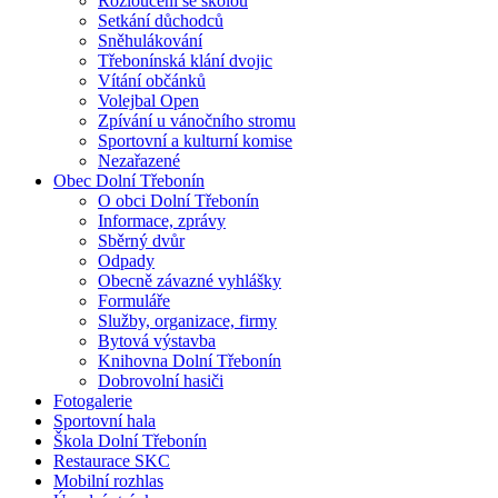
Rozloučení se školou
Setkání důchodců
Sněhulákování
Třebonínská klání dvojic
Vítání občánků
Volejbal Open
Zpívání u vánočního stromu
Sportovní a kulturní komise
Nezařazené
Obec Dolní Třebonín
O obci Dolní Třebonín
Informace, zprávy
Sběrný dvůr
Odpady
Obecně závazné vyhlášky
Formuláře
Služby, organizace, firmy
Bytová výstavba
Knihovna Dolní Třebonín
Dobrovolní hasiči
Fotogalerie
Sportovní hala
Škola Dolní Třebonín
Restaurace SKC
Mobilní rozhlas