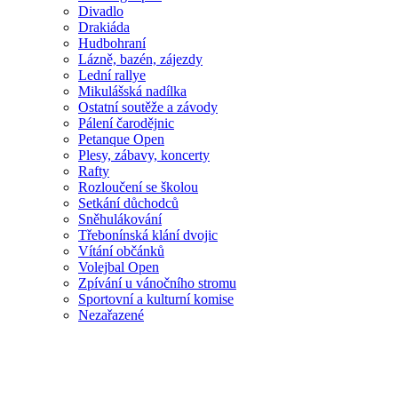
Divadlo
Drakiáda
Hudbohraní
Lázně, bazén, zájezdy
Lední rallye
Mikulášská nadílka
Ostatní soutěže a závody
Pálení čarodějnic
Petanque Open
Plesy, zábavy, koncerty
Rafty
Rozloučení se školou
Setkání důchodců
Sněhulákování
Třebonínská klání dvojic
Vítání občánků
Volejbal Open
Zpívání u vánočního stromu
Sportovní a kulturní komise
Nezařazené