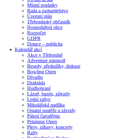
Místní poplatky
Rada a zastupitelstvo
Územní plán
Třebonínský občasník
Hospodaření obce
Rozpočet
GDPR
Dotace – publicita
Kalendář akcí
Akce v Třeboníně
Adventure minigolf
Besedy, přednášky, diskuse
Bowling Open
Divadlo
Drakiáda
Hudbohraní
Lázně, bazén, zájezdy
Lední rallye
Mikulášská nadílka
Ostatní soutěže a závody
Pálení čarodějnic
Petanque Open
Plesy, zábavy, koncerty
Rafty