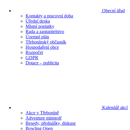
Obecní úřad
Kontakty a pracovní doba
Úřední deska
Místní poplatky
Rada a zastupitelstvo
Územní plán
Třebonínský občasník
Hospodaření obce
Rozpočet
GDPR
Dotace – publicita
Kalendář akcí
Akce v Třeboníně
Adventure minigolf
Besedy, přednášky, diskuse
Bowling Open