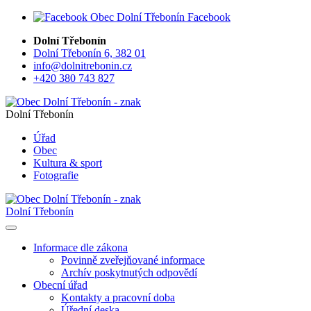
Facebook
Dolní Třebonín
Dolní Třebonín 6, 382 01
info@dolnitrebonin.cz
+420 380 743 827
Dolní Třebonín
Úřad
Obec
Kultura & sport
Fotografie
Dolní Třebonín
Informace dle zákona
Povinně zveřejňované informace
Archív poskytnutých odpovědí
Obecní úřad
Kontakty a pracovní doba
Úřední deska