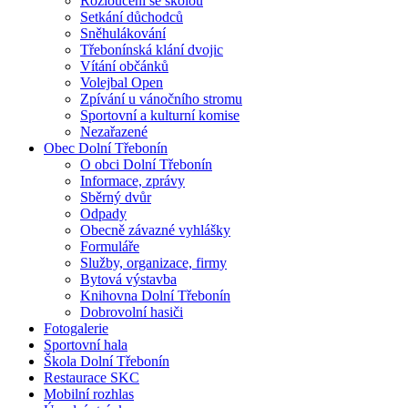
Rozloučení se školou
Setkání důchodců
Sněhulákování
Třebonínská klání dvojic
Vítání občánků
Volejbal Open
Zpívání u vánočního stromu
Sportovní a kulturní komise
Nezařazené
Obec Dolní Třebonín
O obci Dolní Třebonín
Informace, zprávy
Sběrný dvůr
Odpady
Obecně závazné vyhlášky
Formuláře
Služby, organizace, firmy
Bytová výstavba
Knihovna Dolní Třebonín
Dobrovolní hasiči
Fotogalerie
Sportovní hala
Škola Dolní Třebonín
Restaurace SKC
Mobilní rozhlas