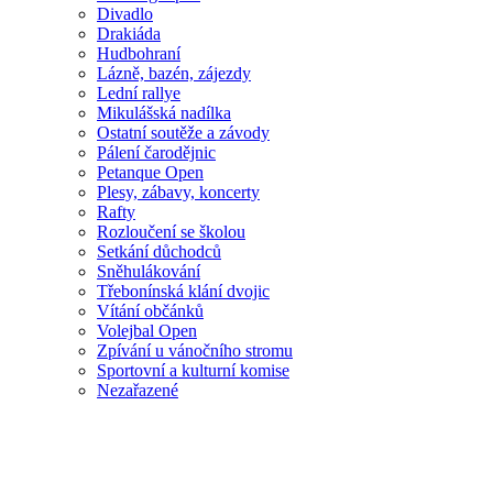
Divadlo
Drakiáda
Hudbohraní
Lázně, bazén, zájezdy
Lední rallye
Mikulášská nadílka
Ostatní soutěže a závody
Pálení čarodějnic
Petanque Open
Plesy, zábavy, koncerty
Rafty
Rozloučení se školou
Setkání důchodců
Sněhulákování
Třebonínská klání dvojic
Vítání občánků
Volejbal Open
Zpívání u vánočního stromu
Sportovní a kulturní komise
Nezařazené