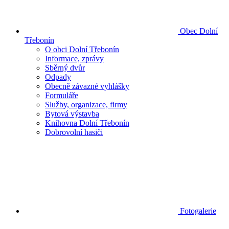
Obec Dolní
Třebonín
O obci Dolní Třebonín
Informace, zprávy
Sběrný dvůr
Odpady
Obecně závazné vyhlášky
Formuláře
Služby, organizace, firmy
Bytová výstavba
Knihovna Dolní Třebonín
Dobrovolní hasiči
Fotogalerie