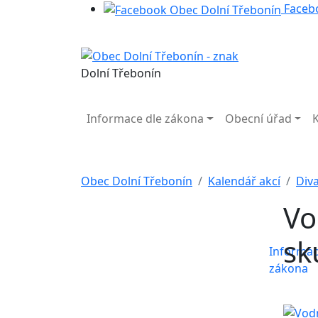
Faceb
Dolní Třebonín
Informace dle zákona
Obecní úřad
Obec Dolní Třebonín
Kalendář akcí
Div
Vo
sk
Informac
zákona