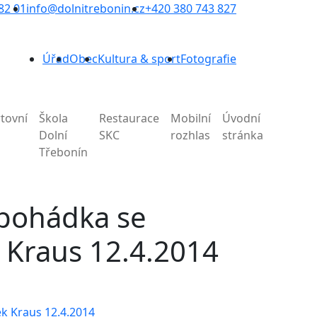
82 01
info@dolnitrebonin.cz
+420 380 743 827
Úřad
Obec
Kultura & sport
Fotografie
tovní
Škola
Restaurace
Mobilní
Úvodní
Dolní
SKC
rozhlas
stránka
Třebonín
 pohádka se
k Kraus 12.4.2014