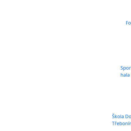
Fo
Spor
hala
Škola Do
Třeboní