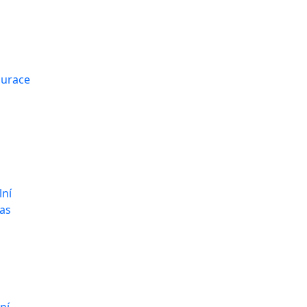
aurace
lní
as