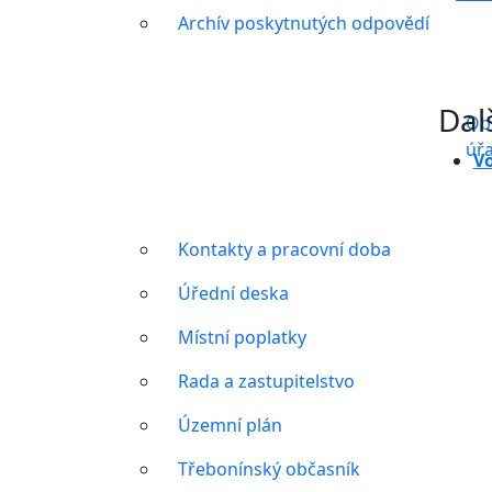
Archív poskytnutých odpovědí
Dal
Ob
úř
Vo
Kontakty a pracovní doba
Úřední deska
Místní poplatky
Rada a zastupitelstvo
Územní plán
Třebonínský občasník