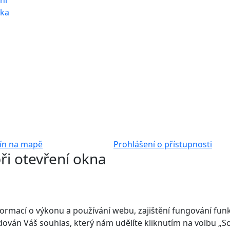
ní
nka
ín na mapě
Prohlášení o přístupnosti
ři otevření okna
mací o výkonu a používání webu, zajištění fungování funkcí
adován Váš souhlas, který nám udělíte kliknutím na volbu „