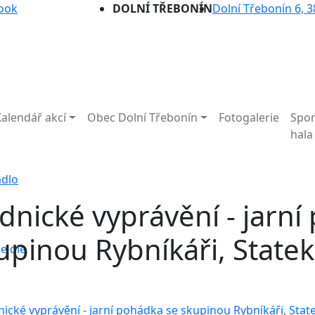
ook
DOLNÍ TŘEBONÍN
Dolní Třebonín 6, 3
Kalendář akcí
Obec Dolní Třebonín
Fotogalerie
Spor
hala
adlo
dnické vyprávění - jarní
upinou Rybníkáři, State
e dle