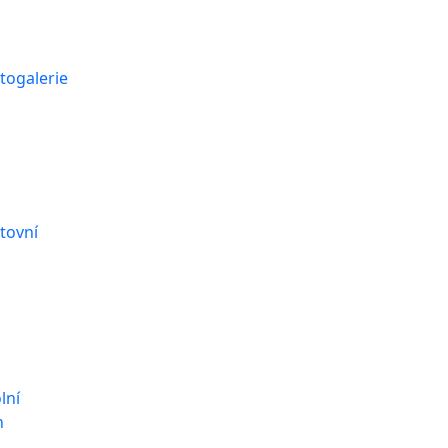
togalerie
tovní
lní
n