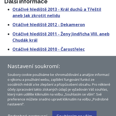
Další informace
Otáčivé hlediště 2013 - Král duchů a Třeštil
aneb Jak zkrotit nelidu
Otáčivé hlediště 2012 - Dekameron
Otáčivé hlediště 2011 - Ženy Jindřicha VIII. aneb
Chudák král
Otáčivé hlediště 2010 - Čarostřelec
Otáčivé hlediště 2008 - Cikánský baron
Nastavení soukromí:
Soubory cookie používáme ke shromažďování a analýze informací
o výkonu a používání webu, zajištění fungování funkcí ze
Dolní Třebonín na mapě
sociálních médií a ke zlepšení a přizpůsobení obsahu. Pro některé
účely zpracování takto získaných údajů je vyžadován Váš souhlas,
Prohlášení o přístupnosti
který nám udělíte kliknutím na volbu „Souhlasím se vším“. Své
preference můžete snadno upravit kliknutím na volbu „Podrobné
© 2007 - 2026 Obec Dolní Třebonín
nastavení“.
WWW:
Lubor Mrázek, mSystem 5