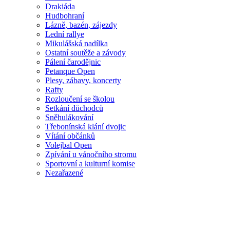
Drakiáda
Hudbohraní
Lázně, bazén, zájezdy
Lední rallye
Mikulášská nadílka
Ostatní soutěže a závody
Pálení čarodějnic
Petanque Open
Plesy, zábavy, koncerty
Rafty
Rozloučení se školou
Setkání důchodců
Sněhulákování
Třebonínská klání dvojic
Vítání občánků
Volejbal Open
Zpívání u vánočního stromu
Sportovní a kulturní komise
Nezařazené