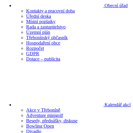
Obecní úřad
Kontakty a pracovní doba
Úřední deska
Místní poplatky
Rada a zastupitelstvo
Územní plán
Třebonínský občasník
Hospodaření obce
Rozpočet
GDPR
Dotace – publicita
Kalendář akcí
Akce v Třeboníně
Adventure minigolf
Besedy, přednášky, diskuse
Bowling Open
Divadlo