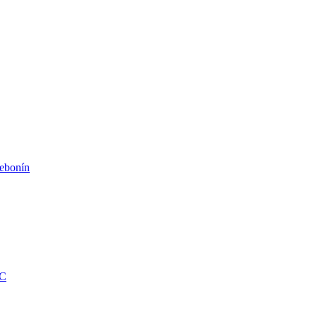
ebonín
KC