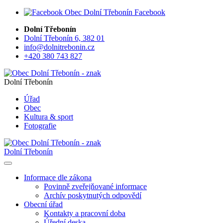
Facebook
Dolní Třebonín
Dolní Třebonín 6, 382 01
info@dolnitrebonin.cz
+420 380 743 827
Dolní Třebonín
Úřad
Obec
Kultura & sport
Fotografie
Dolní Třebonín
Informace dle zákona
Povinně zveřejňované informace
Archív poskytnutých odpovědí
Obecní úřad
Kontakty a pracovní doba
Úřední deska