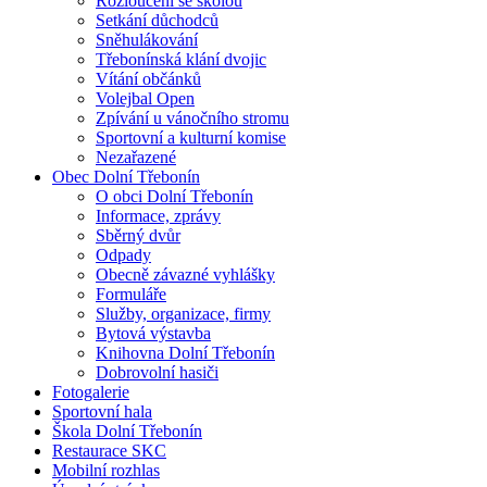
Rozloučení se školou
Setkání důchodců
Sněhulákování
Třebonínská klání dvojic
Vítání občánků
Volejbal Open
Zpívání u vánočního stromu
Sportovní a kulturní komise
Nezařazené
Obec Dolní Třebonín
O obci Dolní Třebonín
Informace, zprávy
Sběrný dvůr
Odpady
Obecně závazné vyhlášky
Formuláře
Služby, organizace, firmy
Bytová výstavba
Knihovna Dolní Třebonín
Dobrovolní hasiči
Fotogalerie
Sportovní hala
Škola Dolní Třebonín
Restaurace SKC
Mobilní rozhlas