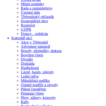
Místní poplatky
Rada a zastupitelstvo
Územní plán
Třebonínský občasník
Hospodaření obce
Rozpočet
GDPR
Dotace – publicita
Kalendář akcí
Akce v Třeboníně
Adventure minigolf
Besedy, přednášky, diskuse
Bowling Open
Divadlo
Drakiáda
Hudbohraní
Lázně, bazén, zájezdy
Lední rallye
Mikulášská nadílka
Ostatní soutěže a závody
Pálení čarodějnic
Petanque Open
Plesy, zábavy, koncerty
Rafty