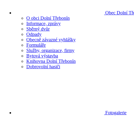
Obec Dolní Tř
O obci Dolní Třebonín
Informace, zprávy
Sběrný dvůr
Odpady
Obecně závazné vyhlášky
Formuláře
Služby, organizace, firmy
Bytová výstavba
Knihovna Dolní Třebonín
Dobrovolní hasiči
Fotogalerie