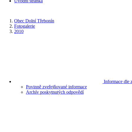
Úvodní stránka
Obec Dolní Třebonín
Fotogalerie
2010
Informace dle 
Povinně zveřejňované informace
Archív poskytnutých odpovědí