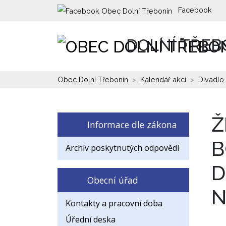
Facebook
DOLNÍ TŘEB
Obec Dolní Třebonín
Kalendář akcí
Divadlo
Ž
Informace dle zákona
B
Archív poskytnutých odpovědí
D
Obecní úřad
N
Kontakty a pracovní doba
Úřední deska