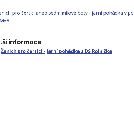
lší informace
Ženich pro čertici - jarní pohádka s DS Rolnička