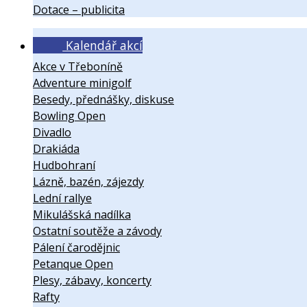
Dotace – publicita
Kalendář akcí
Akce v Třeboníně
Adventure minigolf
Besedy, přednášky, diskuse
Bowling Open
Divadlo
Drakiáda
Hudbohraní
Lázně, bazén, zájezdy
Lední rallye
Mikulášská nadílka
Ostatní soutěže a závody
Pálení čarodějnic
Petanque Open
Plesy, zábavy, koncerty
Rafty