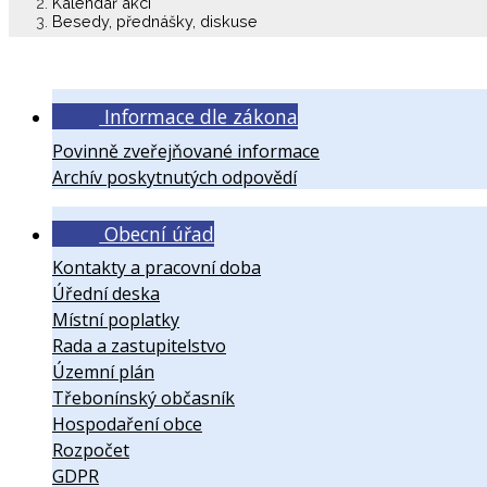
Kalendář akcí
Besedy, přednášky, diskuse
Informace dle zákona
Povinně zveřejňované informace
Archív poskytnutých odpovědí
Obecní úřad
Kontakty a pracovní doba
Úřední deska
Místní poplatky
Rada a zastupitelstvo
Územní plán
Třebonínský občasník
Hospodaření obce
Rozpočet
GDPR