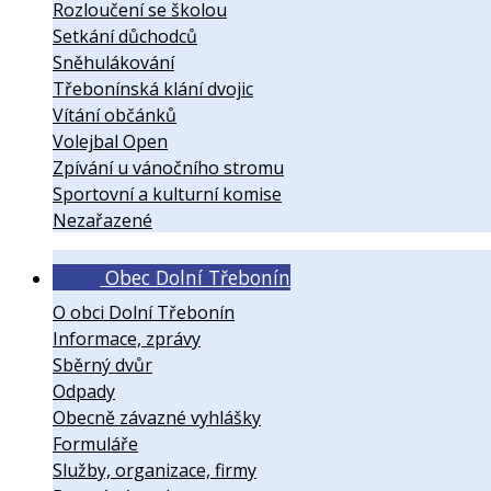
Rozloučení se školou
Setkání důchodců
Sněhulákování
Třebonínská klání dvojic
Vítání občánků
Volejbal Open
Zpívání u vánočního stromu
Sportovní a kulturní komise
Nezařazené
Obec Dolní Třebonín
O obci Dolní Třebonín
Informace, zprávy
Sběrný dvůr
Odpady
Obecně závazné vyhlášky
Formuláře
Služby, organizace, firmy