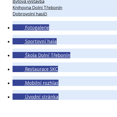
Bytová výstavba
Knihovna Dolní Třebonín
Dobrovolní hasiči
Fotogalerie
Sportovní hala
Škola Dolní Třebonín
Restaurace SKC
Mobilní rozhlas
Úvodní stránka