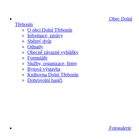
Obec Dolní
Třebonín
O obci Dolní Třebonín
Informace, zprávy
Sběrný dvůr
Odpady
Obecně závazné vyhlášky
Formuláře
Služby, organizace, firmy
Bytová výstavba
Knihovna Dolní Třebonín
Dobrovolní hasiči
Fotogalerie