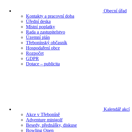
Obecní úřad
Kontakty a pracovní doba
Úřední deska
Místní poplatky
Rada a zastupitelstvo
Územní plán
Třebonínský občasník
Hospodaření obce
Rozpočet
GDPR
Dotace – publicita
Kalendář akcí
Akce v Třeboníně
Adventure minigolf
Besedy, přednášky, diskuse
Bowling Open