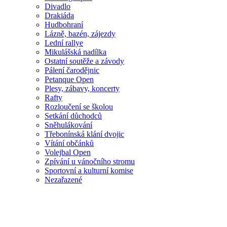
Divadlo
Drakiáda
Hudbohraní
Lázně, bazén, zájezdy
Lední rallye
Mikulášská nadílka
Ostatní soutěže a závody
Pálení čarodějnic
Petanque Open
Plesy, zábavy, koncerty
Rafty
Rozloučení se školou
Setkání důchodců
Sněhulákování
Třebonínská klání dvojic
Vítání občánků
Volejbal Open
Zpívání u vánočního stromu
Sportovní a kulturní komise
Nezařazené