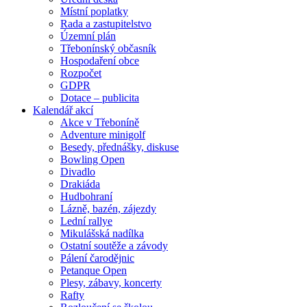
Místní poplatky
Rada a zastupitelstvo
Územní plán
Třebonínský občasník
Hospodaření obce
Rozpočet
GDPR
Dotace – publicita
Kalendář akcí
Akce v Třeboníně
Adventure minigolf
Besedy, přednášky, diskuse
Bowling Open
Divadlo
Drakiáda
Hudbohraní
Lázně, bazén, zájezdy
Lední rallye
Mikulášská nadílka
Ostatní soutěže a závody
Pálení čarodějnic
Petanque Open
Plesy, zábavy, koncerty
Rafty