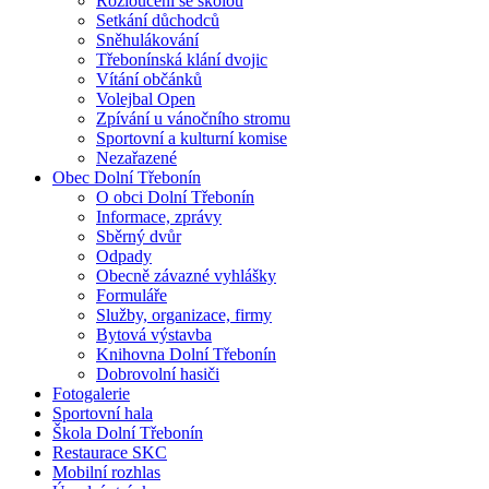
Rozloučení se školou
Setkání důchodců
Sněhulákování
Třebonínská klání dvojic
Vítání občánků
Volejbal Open
Zpívání u vánočního stromu
Sportovní a kulturní komise
Nezařazené
Obec Dolní Třebonín
O obci Dolní Třebonín
Informace, zprávy
Sběrný dvůr
Odpady
Obecně závazné vyhlášky
Formuláře
Služby, organizace, firmy
Bytová výstavba
Knihovna Dolní Třebonín
Dobrovolní hasiči
Fotogalerie
Sportovní hala
Škola Dolní Třebonín
Restaurace SKC
Mobilní rozhlas