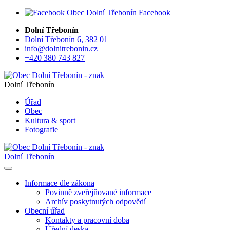
Facebook
Dolní Třebonín
Dolní Třebonín 6, 382 01
info@dolnitrebonin.cz
+420 380 743 827
Dolní Třebonín
Úřad
Obec
Kultura & sport
Fotografie
Dolní Třebonín
Informace dle zákona
Povinně zveřejňované informace
Archív poskytnutých odpovědí
Obecní úřad
Kontakty a pracovní doba
Úřední deska