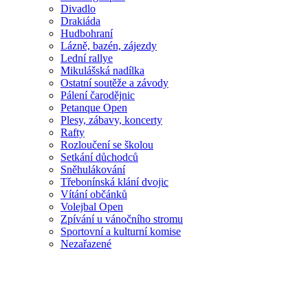
Divadlo
Drakiáda
Hudbohraní
Lázně, bazén, zájezdy
Lední rallye
Mikulášská nadílka
Ostatní soutěže a závody
Pálení čarodějnic
Petanque Open
Plesy, zábavy, koncerty
Rafty
Rozloučení se školou
Setkání důchodců
Sněhulákování
Třebonínská klání dvojic
Vítání občánků
Volejbal Open
Zpívání u vánočního stromu
Sportovní a kulturní komise
Nezařazené