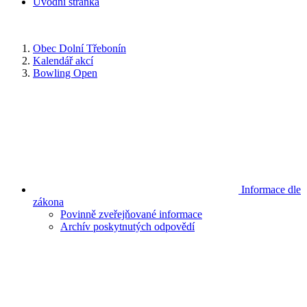
Úvodní stránka
Obec Dolní Třebonín
Kalendář akcí
Bowling Open
Informace dle
zákona
Povinně zveřejňované informace
Archív poskytnutých odpovědí