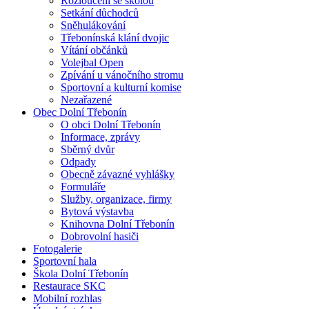
Rozloučení se školou
Setkání důchodců
Sněhulákování
Třebonínská klání dvojic
Vítání občánků
Volejbal Open
Zpívání u vánočního stromu
Sportovní a kulturní komise
Nezařazené
Obec Dolní Třebonín
O obci Dolní Třebonín
Informace, zprávy
Sběrný dvůr
Odpady
Obecně závazné vyhlášky
Formuláře
Služby, organizace, firmy
Bytová výstavba
Knihovna Dolní Třebonín
Dobrovolní hasiči
Fotogalerie
Sportovní hala
Škola Dolní Třebonín
Restaurace SKC
Mobilní rozhlas