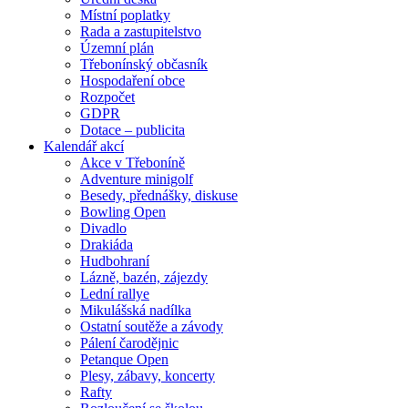
Místní poplatky
Rada a zastupitelstvo
Územní plán
Třebonínský občasník
Hospodaření obce
Rozpočet
GDPR
Dotace – publicita
Kalendář akcí
Akce v Třeboníně
Adventure minigolf
Besedy, přednášky, diskuse
Bowling Open
Divadlo
Drakiáda
Hudbohraní
Lázně, bazén, zájezdy
Lední rallye
Mikulášská nadílka
Ostatní soutěže a závody
Pálení čarodějnic
Petanque Open
Plesy, zábavy, koncerty
Rafty