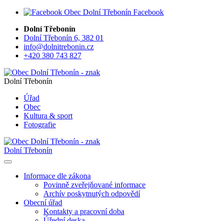
Facebook
Dolní Třebonín
Dolní Třebonín 6, 382 01
info@dolnitrebonin.cz
+420 380 743 827
Dolní Třebonín
Úřad
Obec
Kultura & sport
Fotografie
Dolní Třebonín
Informace dle zákona
Povinně zveřejňované informace
Archív poskytnutých odpovědí
Obecní úřad
Kontakty a pracovní doba
Úřední deska