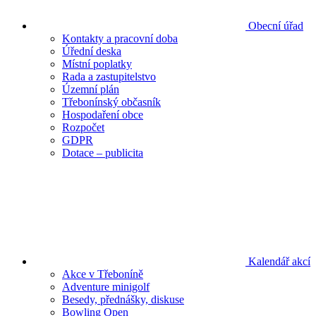
Obecní úřad
Kontakty a pracovní doba
Úřední deska
Místní poplatky
Rada a zastupitelstvo
Územní plán
Třebonínský občasník
Hospodaření obce
Rozpočet
GDPR
Dotace – publicita
Kalendář akcí
Akce v Třeboníně
Adventure minigolf
Besedy, přednášky, diskuse
Bowling Open