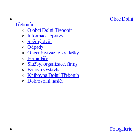
Obec Dolní
Třebonín
O obci Dolní Třebonín
Informace, zprávy
Sběrný dvůr
Odpady
Obecně závazné vyhlášky
Formuláře
Služby, organizace, firmy
Bytová výstavba
Knihovna Dolní Třebonín
Dobrovolní hasiči
Fotogalerie