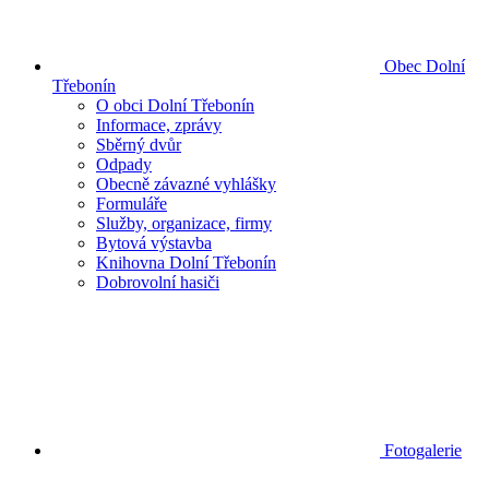
Obec Dolní
Třebonín
O obci Dolní Třebonín
Informace, zprávy
Sběrný dvůr
Odpady
Obecně závazné vyhlášky
Formuláře
Služby, organizace, firmy
Bytová výstavba
Knihovna Dolní Třebonín
Dobrovolní hasiči
Fotogalerie