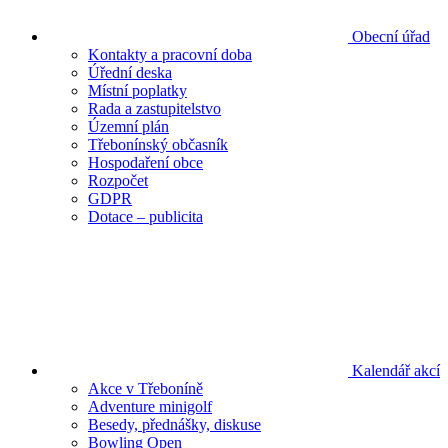
Obecní úřad
Kontakty a pracovní doba
Úřední deska
Místní poplatky
Rada a zastupitelstvo
Územní plán
Třebonínský občasník
Hospodaření obce
Rozpočet
GDPR
Dotace – publicita
Kalendář akcí
Akce v Třeboníně
Adventure minigolf
Besedy, přednášky, diskuse
Bowling Open