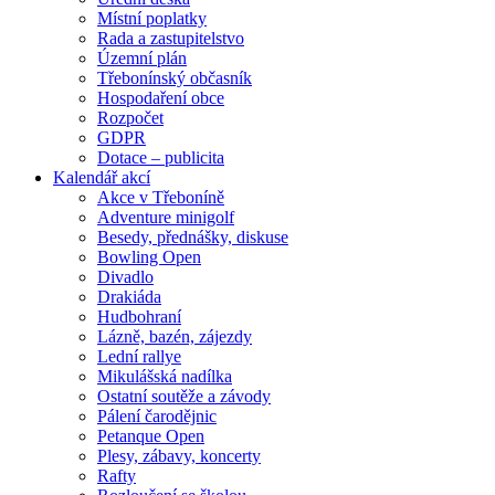
Místní poplatky
Rada a zastupitelstvo
Územní plán
Třebonínský občasník
Hospodaření obce
Rozpočet
GDPR
Dotace – publicita
Kalendář akcí
Akce v Třeboníně
Adventure minigolf
Besedy, přednášky, diskuse
Bowling Open
Divadlo
Drakiáda
Hudbohraní
Lázně, bazén, zájezdy
Lední rallye
Mikulášská nadílka
Ostatní soutěže a závody
Pálení čarodějnic
Petanque Open
Plesy, zábavy, koncerty
Rafty