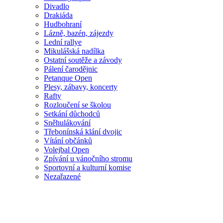
Divadlo
Drakiáda
Hudbohraní
Lázně, bazén, zájezdy
Lední rallye
Mikulášská nadílka
Ostatní soutěže a závody
Pálení čarodějnic
Petanque Open
Plesy, zábavy, koncerty
Rafty
Rozloučení se školou
Setkání důchodců
Sněhulákování
Třebonínská klání dvojic
Vítání občánků
Volejbal Open
Zpívání u vánočního stromu
Sportovní a kulturní komise
Nezařazené