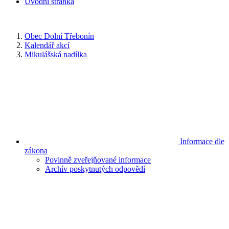
Úvodní stránka
Obec Dolní Třebonín
Kalendář akcí
Mikulášská nadílka
Informace dle
zákona
Povinně zveřejňované informace
Archív poskytnutých odpovědí