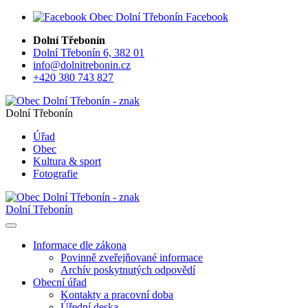
Facebook
Dolní Třebonín
Dolní Třebonín 6, 382 01
info@dolnitrebonin.cz
+420 380 743 827
Dolní Třebonín
Úřad
Obec
Kultura & sport
Fotografie
Dolní Třebonín
Informace dle zákona
Povinně zveřejňované informace
Archív poskytnutých odpovědí
Obecní úřad
Kontakty a pracovní doba
Úřední deska