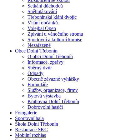
Rozloučení se školou
Setkání důchodců
Sněhulákování
Třebonínská klání dvojic
Vítání občánků
Volejbal Open
Zpívání u vánočního stromu
Sportovní a kulturní komise
Nezařazené
Obec Dolní Třebonín
O obci Dolní Třebonín
Informace, zprávy
Sběrný dvůr
Odpady
Obecně závazné vyhlášky
Formuláře
Služby, organizace, firmy
Bytová výstavba
Knihovna Dolní Třebonín
Dobrovolní hasiči
Fotogalerie
Sportovní hala
Škola Dolní Třebonín
Restaurace SKC
Mobilní rozhlas