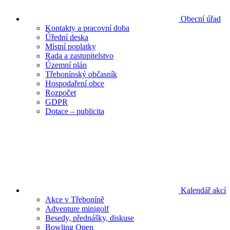
Obecní úřad
Kontakty a pracovní doba
Úřední deska
Místní poplatky
Rada a zastupitelstvo
Územní plán
Třebonínský občasník
Hospodaření obce
Rozpočet
GDPR
Dotace – publicita
Kalendář akcí
Akce v Třeboníně
Adventure minigolf
Besedy, přednášky, diskuse
Bowling Open