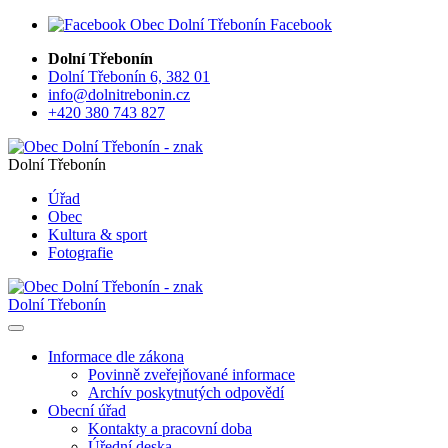
Facebook
Dolní Třebonín
Dolní Třebonín 6, 382 01
info@dolnitrebonin.cz
+420 380 743 827
Dolní Třebonín
Úřad
Obec
Kultura & sport
Fotografie
Dolní Třebonín
Informace dle zákona
Povinně zveřejňované informace
Archív poskytnutých odpovědí
Obecní úřad
Kontakty a pracovní doba
Úřední deska