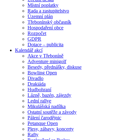
Místní poplatky
Rada a zastupitelstvo
Územní plán
Třebonínský občasník
Hospodaření obce
Rozpočet
GDPR
Dotace – publicita
Kalendář akcí
Akce v Třeboníně
Adventure minigolf
Besedy, přednášky, diskuse
Bowling Open
Divadlo
Drakiáda
Hudbohraní
Lázně, bazén, zájezdy
Lední rallye
Mikulášská nadílka
Ostatní soutěže a závody
Pálení čarodějnic
Petanque Open
Plesy, zábavy, koncerty
Rafty