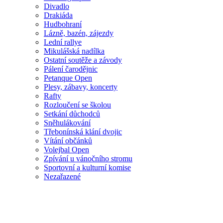
Divadlo
Drakiáda
Hudbohraní
Lázně, bazén, zájezdy
Lední rallye
Mikulášská nadílka
Ostatní soutěže a závody
Pálení čarodějnic
Petanque Open
Plesy, zábavy, koncerty
Rafty
Rozloučení se školou
Setkání důchodců
Sněhulákování
Třebonínská klání dvojic
Vítání občánků
Volejbal Open
Zpívání u vánočního stromu
Sportovní a kulturní komise
Nezařazené