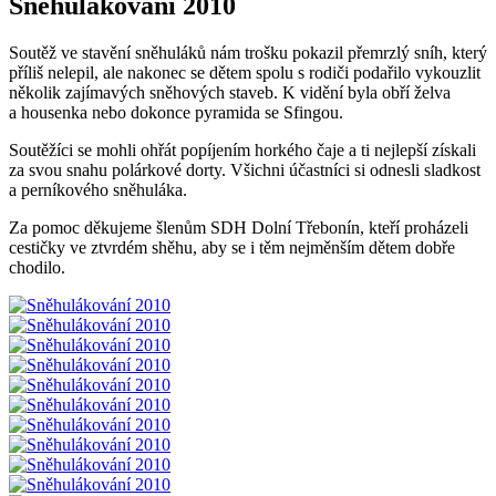
Sněhulákování 2010
Soutěž ve stavění sněhuláků nám trošku pokazil přemrzlý sníh, který
příliš nelepil, ale nakonec se dětem spolu s rodiči podařilo vykouzlit
několik zajímavých sněhových staveb. K vidění byla obří želva
a housenka nebo dokonce pyramida se Sfingou.
Soutěžíci se mohli ohřát popíjením horkého čaje a ti nejlepší získali
za svou snahu polárkové dorty. Všichni účastníci si odnesli sladkost
a perníkového sněhuláka.
Za pomoc děkujeme šlenům SDH Dolní Třebonín, kteří proházeli
cestičky ve ztvrdém shěhu, aby se i těm nejměnším dětem dobře
chodilo.