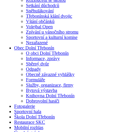
Rozloučení se školou
Setkání důchodců
Sněhulákování
Třebonínská klání dvojic
Vítání občánků
Volejbal Open
Zpívání u vánočního stromu
Sportovní a kulturní komise
Nezařazené
Obec Dolní Třebonín
O obci Dolní Třebonín
Informace, zprávy
Sběrný dvůr
Odpady
Obecně závazné vyhlášky
Formuláře
Služby, organizace, firmy
Bytová výstavba
Knihovna Dolní Třebonín
Dobrovolní hasiči
Fotogalerie
Sportovní hala
Škola Dolní Třebonín
Restaurace SKC
Mobilní rozhlas