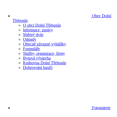
Obec Dolní
Třebonín
O obci Dolní Třebonín
Informace, zprávy
Sběrný dvůr
Odpady
Obecně závazné vyhlášky
Formuláře
Služby, organizace, firmy
Bytová výstavba
Knihovna Dolní Třebonín
Dobrovolní hasiči
Fotogalerie