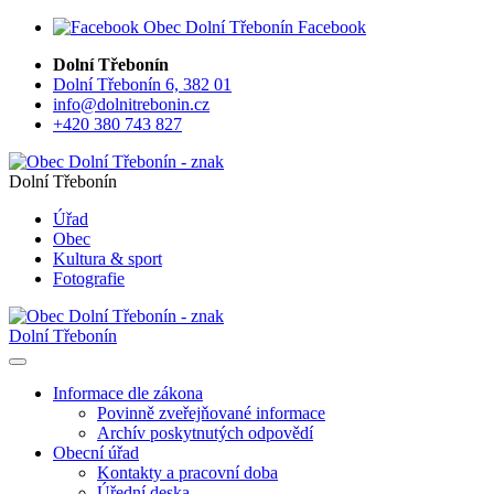
Facebook
Dolní Třebonín
Dolní Třebonín 6, 382 01
info@dolnitrebonin.cz
+420 380 743 827
Dolní Třebonín
Úřad
Obec
Kultura & sport
Fotografie
Dolní Třebonín
Informace dle zákona
Povinně zveřejňované informace
Archív poskytnutých odpovědí
Obecní úřad
Kontakty a pracovní doba
Úřední deska