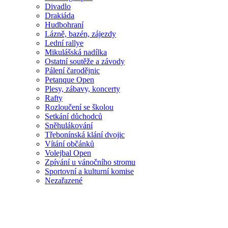
Divadlo
Drakiáda
Hudbohraní
Lázně, bazén, zájezdy
Lední rallye
Mikulášská nadílka
Ostatní soutěže a závody
Pálení čarodějnic
Petanque Open
Plesy, zábavy, koncerty
Rafty
Rozloučení se školou
Setkání důchodců
Sněhulákování
Třebonínská klání dvojic
Vítání občánků
Volejbal Open
Zpívání u vánočního stromu
Sportovní a kulturní komise
Nezařazené