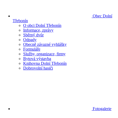
Obec Dolní
Třebonín
O obci Dolní Třebonín
Informace, zprávy
Sběrný dvůr
Odpady
Obecně závazné vyhlášky
Formuláře
Služby, organizace, firmy
Bytová výstavba
Knihovna Dolní Třebonín
Dobrovolní hasiči
Fotogalerie