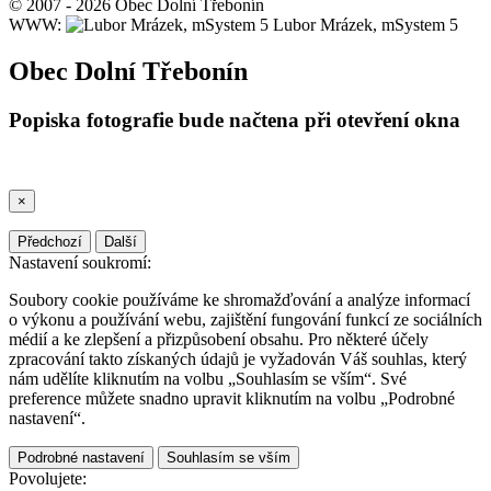
© 2007 - 2026 Obec Dolní Třebonín
WWW:
Lubor Mrázek, mSystem 5
Obec Dolní Třebonín
Popiska fotografie bude načtena při otevření okna
×
Předchozí
Další
Nastavení soukromí:
Soubory cookie používáme ke shromažďování a analýze informací
o výkonu a používání webu, zajištění fungování funkcí ze sociálních
médií a ke zlepšení a přizpůsobení obsahu. Pro některé účely
zpracování takto získaných údajů je vyžadován Váš souhlas, který
nám udělíte kliknutím na volbu „Souhlasím se vším“. Své
preference můžete snadno upravit kliknutím na volbu „Podrobné
nastavení“.
Podrobné nastavení
Souhlasím se vším
Povolujete: