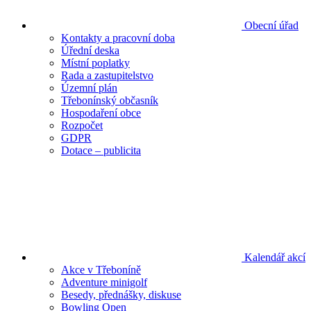
Obecní úřad
Kontakty a pracovní doba
Úřední deska
Místní poplatky
Rada a zastupitelstvo
Územní plán
Třebonínský občasník
Hospodaření obce
Rozpočet
GDPR
Dotace – publicita
Kalendář akcí
Akce v Třeboníně
Adventure minigolf
Besedy, přednášky, diskuse
Bowling Open