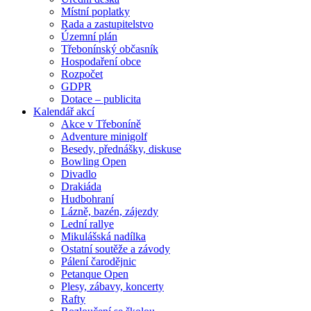
Místní poplatky
Rada a zastupitelstvo
Územní plán
Třebonínský občasník
Hospodaření obce
Rozpočet
GDPR
Dotace – publicita
Kalendář akcí
Akce v Třeboníně
Adventure minigolf
Besedy, přednášky, diskuse
Bowling Open
Divadlo
Drakiáda
Hudbohraní
Lázně, bazén, zájezdy
Lední rallye
Mikulášská nadílka
Ostatní soutěže a závody
Pálení čarodějnic
Petanque Open
Plesy, zábavy, koncerty
Rafty