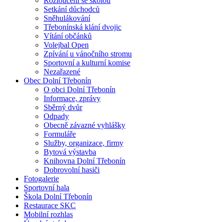
Rozloučení se školou
Setkání důchodců
Sněhulákování
Třebonínská klání dvojic
Vítání občánků
Volejbal Open
Zpívání u vánočního stromu
Sportovní a kulturní komise
Nezařazené
Obec Dolní Třebonín
O obci Dolní Třebonín
Informace, zprávy
Sběrný dvůr
Odpady
Obecně závazné vyhlášky
Formuláře
Služby, organizace, firmy
Bytová výstavba
Knihovna Dolní Třebonín
Dobrovolní hasiči
Fotogalerie
Sportovní hala
Škola Dolní Třebonín
Restaurace SKC
Mobilní rozhlas