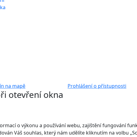
ní
nka
ín na mapě
Prohlášení o přístupnosti
ři otevření okna
mací o výkonu a používání webu, zajištění fungování funkcí
adován Váš souhlas, který nám udělíte kliknutím na volbu „