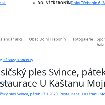
ook
DOLNÍ TŘEBONÍN
Dolní Třebonín 6, 3
Kalendář akcí
Obec Dolní Třebonín
Fotogalerie
Spor
hala
y, zábavy, koncerty
sičský ples Svince, páte
staurace U Kaštanu Moj
e dle