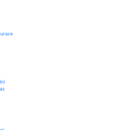
aurace
lní
as