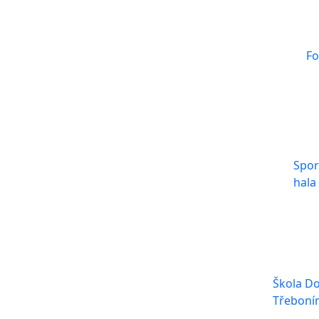
Fo
Spor
hala
Škola Do
Třeboní