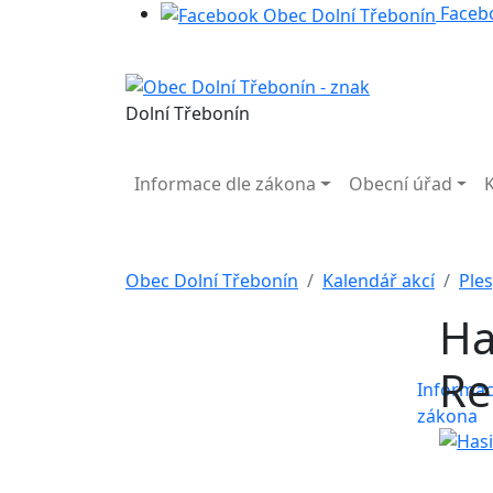
Faceb
Dolní Třebonín
Informace dle zákona
Obecní úřad
Obec Dolní Třebonín
Kalendář akcí
Ples
Ha
Re
Informac
zákona