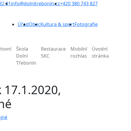
82 01
info@dolnitrebonin.cz
+420 380 743 827
Úřad
Obec
Kultura & sport
Fotografie
tovní
Škola
Restaurace
Mobilní
Úvodní
Dolní
SKC
rozhlas
stránka
Třebonín
k 17.1.2020,
né