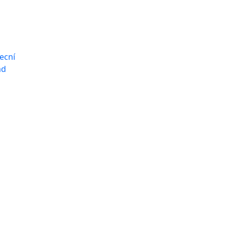
ecní
ad