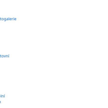
togalerie
tovní
lní
n