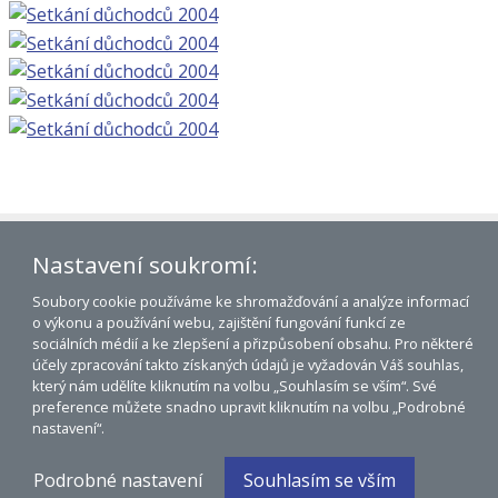
Dolní Třebonín na mapě
Nastavení soukromí:
Prohlášení o přístupnosti
Soubory cookie používáme ke shromažďování a analýze informací
© 2007 - 2026 Obec Dolní Třebonín
o výkonu a používání webu, zajištění fungování funkcí ze
WWW:
Lubor Mrázek, mSystem 5
sociálních médií a ke zlepšení a přizpůsobení obsahu. Pro některé
účely zpracování takto získaných údajů je vyžadován Váš souhlas,
který nám udělíte kliknutím na volbu „Souhlasím se vším“. Své
preference můžete snadno upravit kliknutím na volbu „Podrobné
nastavení“.
Podrobné nastavení
Souhlasím se vším