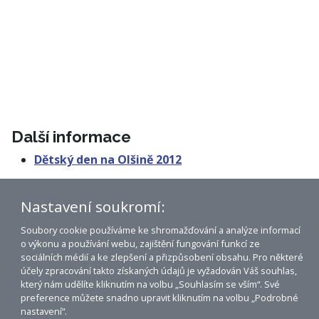
Další informace
Dětský den na Olšině 2012
Přehled akcí pro rok 2012 v Dolním Třeboníně
Nastavení soukromí:
Soubory cookie používáme ke shromažďování a analýze informací
o výkonu a používání webu, zajištění fungování funkcí ze
Dolní Třebonín na mapě
sociálních médií a ke zlepšení a přizpůsobení obsahu. Pro některé
účely zpracování takto získaných údajů je vyžadován Váš souhlas,
Prohlášení o přístupnosti
který nám udělíte kliknutím na volbu „Souhlasím se vším“. Své
preference můžete snadno upravit kliknutím na volbu „Podrobné
© 2007 - 2026 Obec Dolní Třebonín
nastavení“.