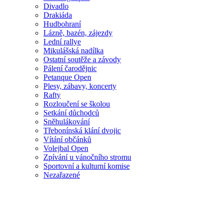
Divadlo
Drakiáda
Hudbohraní
Lázně, bazén, zájezdy
Lední rallye
Mikulášská nadílka
Ostatní soutěže a závody
Pálení čarodějnic
Petanque Open
Plesy, zábavy, koncerty
Rafty
Rozloučení se školou
Setkání důchodců
Sněhulákování
Třebonínská klání dvojic
Vítání občánků
Volejbal Open
Zpívání u vánočního stromu
Sportovní a kulturní komise
Nezařazené