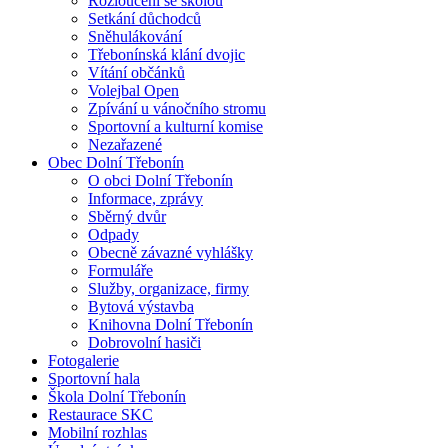
Rozloučení se školou
Setkání důchodců
Sněhulákování
Třebonínská klání dvojic
Vítání občánků
Volejbal Open
Zpívání u vánočního stromu
Sportovní a kulturní komise
Nezařazené
Obec Dolní Třebonín
O obci Dolní Třebonín
Informace, zprávy
Sběrný dvůr
Odpady
Obecně závazné vyhlášky
Formuláře
Služby, organizace, firmy
Bytová výstavba
Knihovna Dolní Třebonín
Dobrovolní hasiči
Fotogalerie
Sportovní hala
Škola Dolní Třebonín
Restaurace SKC
Mobilní rozhlas