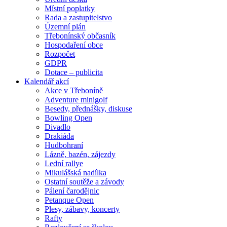
Místní poplatky
Rada a zastupitelstvo
Územní plán
Třebonínský občasník
Hospodaření obce
Rozpočet
GDPR
Dotace – publicita
Kalendář akcí
Akce v Třeboníně
Adventure minigolf
Besedy, přednášky, diskuse
Bowling Open
Divadlo
Drakiáda
Hudbohraní
Lázně, bazén, zájezdy
Lední rallye
Mikulášská nadílka
Ostatní soutěže a závody
Pálení čarodějnic
Petanque Open
Plesy, zábavy, koncerty
Rafty