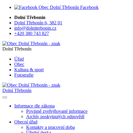
Facebook
Dolní Třebonín
Dolní Třebonín 6, 382 01
info@dolnitrebonin.cz
+420 380 743 827
Dolní Třebonín
Úřad
Obec
Kultura & sport
Fotografie
Dolní Třebonín
Informace dle zákona
Povinně zveřejňované informace
Archív poskytnutých odpovědí
Obecní úřad
Kontakty a pracovní doba
Úřední deska