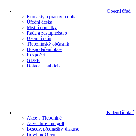
Obecní úřad
Kontakty a pracovní doba
Úřední deska
Místní poplatky
Rada a zastupitelstvo
Územní plán
Třebonínský občasník
Hospodaření obce
Rozpočet
GDPR
Dotace – publicita
Kalendář akcí
Akce v Třeboníně
Adventure minigolf
Besedy, přednášky, diskuse
Bowling Open