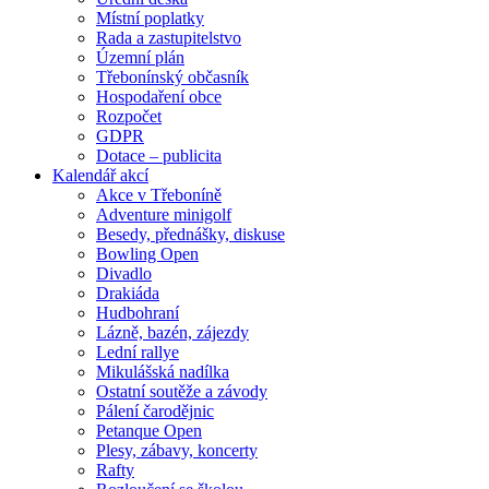
Místní poplatky
Rada a zastupitelstvo
Územní plán
Třebonínský občasník
Hospodaření obce
Rozpočet
GDPR
Dotace – publicita
Kalendář akcí
Akce v Třeboníně
Adventure minigolf
Besedy, přednášky, diskuse
Bowling Open
Divadlo
Drakiáda
Hudbohraní
Lázně, bazén, zájezdy
Lední rallye
Mikulášská nadílka
Ostatní soutěže a závody
Pálení čarodějnic
Petanque Open
Plesy, zábavy, koncerty
Rafty