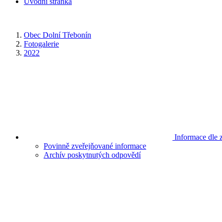
Úvodní stránka
Obec Dolní Třebonín
Fotogalerie
2022
Informace dle 
Povinně zveřejňované informace
Archív poskytnutých odpovědí