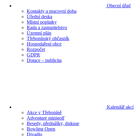
Obecní úřad
Kontakty a pracovní doba
Úřední deska
Místní poplatky
Rada a zastupitelstvo
Územní plán
Třebonínský občasník
Hospodaření obce
Rozpočet
GDPR
Dotace – publicita
Kalendář akcí
Akce v Třeboníně
Adventure minigolf
Besedy, přednášky, diskuse
Bowling Open
Divadlo