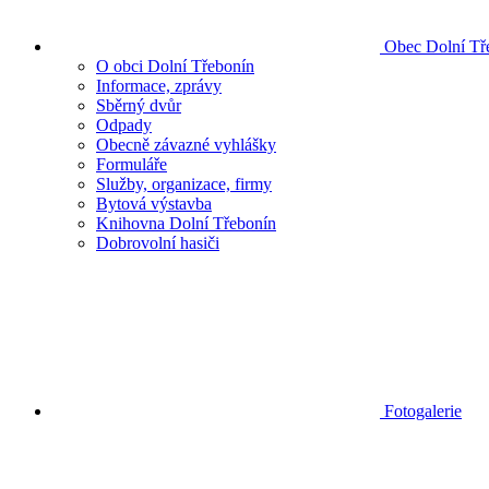
Obec Dolní Tř
O obci Dolní Třebonín
Informace, zprávy
Sběrný dvůr
Odpady
Obecně závazné vyhlášky
Formuláře
Služby, organizace, firmy
Bytová výstavba
Knihovna Dolní Třebonín
Dobrovolní hasiči
Fotogalerie