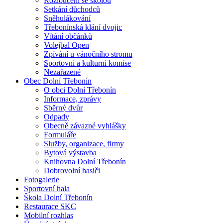
Rozloučení se školou
Setkání důchodců
Sněhulákování
Třebonínská klání dvojic
Vítání občánků
Volejbal Open
Zpívání u vánočního stromu
Sportovní a kulturní komise
Nezařazené
Obec Dolní Třebonín
O obci Dolní Třebonín
Informace, zprávy
Sběrný dvůr
Odpady
Obecně závazné vyhlášky
Formuláře
Služby, organizace, firmy
Bytová výstavba
Knihovna Dolní Třebonín
Dobrovolní hasiči
Fotogalerie
Sportovní hala
Škola Dolní Třebonín
Restaurace SKC
Mobilní rozhlas