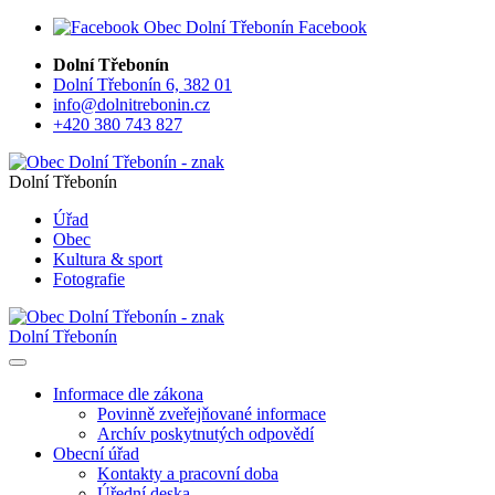
Facebook
Dolní Třebonín
Dolní Třebonín 6, 382 01
info@dolnitrebonin.cz
+420 380 743 827
Dolní Třebonín
Úřad
Obec
Kultura & sport
Fotografie
Dolní Třebonín
Informace dle zákona
Povinně zveřejňované informace
Archív poskytnutých odpovědí
Obecní úřad
Kontakty a pracovní doba
Úřední deska