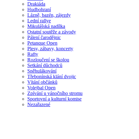
Drakiáda
Hudbohraní
Lázně, bazén, zájezdy
Lední rallye
Mikulášská nadílka
Ostatní soutěže a závody
Pálení čarodějnic
Petanque Open
Plesy, zábavy, koncerty
Rafty
Rozloučení se školou
Setkání důchodců
Sněhulákování
Třebonínská klání dvojic
Vítání občánků
Volejbal Open
Zpívání u vánočního stromu
Sportovní a kulturní komise
Nezařazené