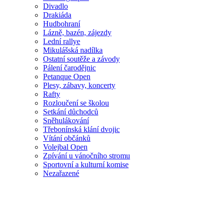
Divadlo
Drakiáda
Hudbohraní
Lázně, bazén, zájezdy
Lední rallye
Mikulášská nadílka
Ostatní soutěže a závody
Pálení čarodějnic
Petanque Open
Plesy, zábavy, koncerty
Rafty
Rozloučení se školou
Setkání důchodců
Sněhulákování
Třebonínská klání dvojic
Vítání občánků
Volejbal Open
Zpívání u vánočního stromu
Sportovní a kulturní komise
Nezařazené