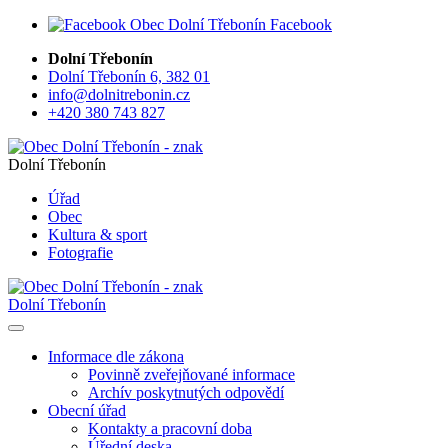
Facebook
Dolní Třebonín
Dolní Třebonín 6, 382 01
info@dolnitrebonin.cz
+420 380 743 827
Dolní Třebonín
Úřad
Obec
Kultura & sport
Fotografie
Dolní Třebonín
Informace dle zákona
Povinně zveřejňované informace
Archív poskytnutých odpovědí
Obecní úřad
Kontakty a pracovní doba
Úřední deska