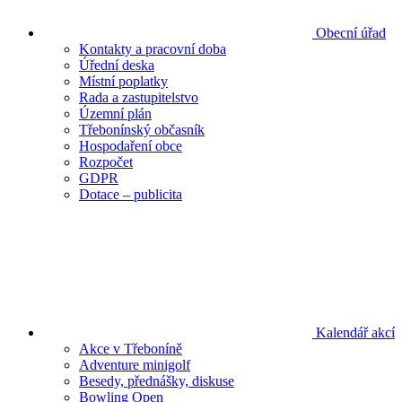
Obecní úřad
Kontakty a pracovní doba
Úřední deska
Místní poplatky
Rada a zastupitelstvo
Územní plán
Třebonínský občasník
Hospodaření obce
Rozpočet
GDPR
Dotace – publicita
Kalendář akcí
Akce v Třeboníně
Adventure minigolf
Besedy, přednášky, diskuse
Bowling Open