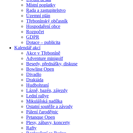
Místní poplatky
Rada a zastupitelstvo
Územní plán
Třebonínský občasník
Hospodaření obce
Rozpočet
GDPR
Dotace – publicita
Kalendář akcí
Akce v Třeboníně
Adventure minigolf
Besedy, přednášky, diskuse
Bowling Open
Divadlo
Drakiáda
Hudbohraní
Lázně, bazén, zájezdy
Lední rallye
Mikulášská nadílka
Ostatní soutěže a závody
Pálení čarodějnic
Petanque Open
Plesy, zábavy, koncerty
Rafty