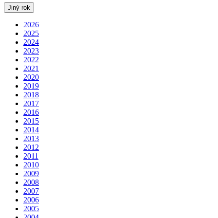
Jiný rok
2026
2025
2024
2023
2022
2021
2020
2019
2018
2017
2016
2015
2014
2013
2012
2011
2010
2009
2008
2007
2006
2005
2004