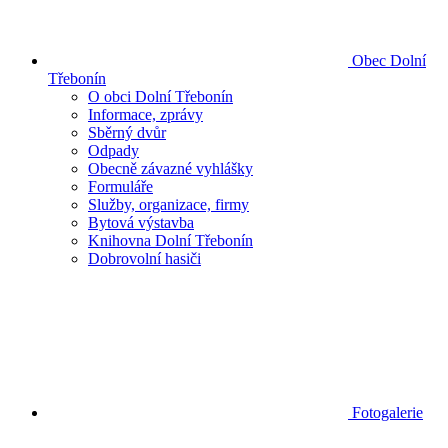
Obec Dolní
Třebonín
O obci Dolní Třebonín
Informace, zprávy
Sběrný dvůr
Odpady
Obecně závazné vyhlášky
Formuláře
Služby, organizace, firmy
Bytová výstavba
Knihovna Dolní Třebonín
Dobrovolní hasiči
Fotogalerie