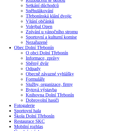
Rozloučení se školou
Setkání důchodců
Sněhulákování
Třebonínská klání dvojic
Vítání občánků
Volejbal Open
Zpívání u vánočního stromu
Sportovní a kulturní komise
Nezařazené
Obec Dolní Třebonín
O obci Dolní Třebonín
Informace, zprávy
Sběrný dvůr
Odpady
Obecně závazné vyhlášky
Formuláře
Služby, organizace, firmy
Bytová výstavba
Knihovna Dolní Třebonín
Dobrovolní hasiči
Fotogalerie
Sportovní hala
Škola Dolní Třebonín
Restaurace SKC
Mobilní rozhlas